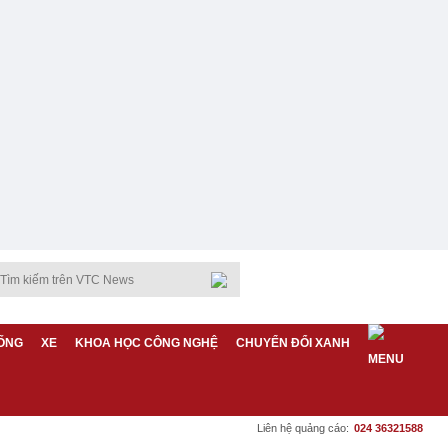
ỐNG
XE
KHOA HỌC CÔNG NGHỆ
CHUYỂN ĐỔI XANH
Liên hệ quảng cáo:
024 36321588