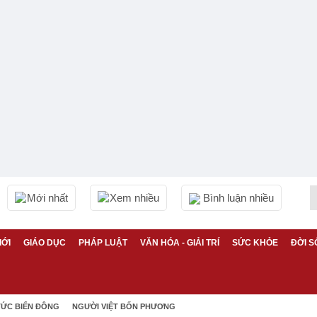
Mới nhất
Xem nhiều
Bình luận nhiều
IỚI
GIÁO DỤC
PHÁP LUẬT
VĂN HÓA - GIẢI TRÍ
SỨC KHỎE
ĐỜI S
TỨC BIỂN ĐÔNG
NGƯỜI VIỆT BỐN PHƯƠNG