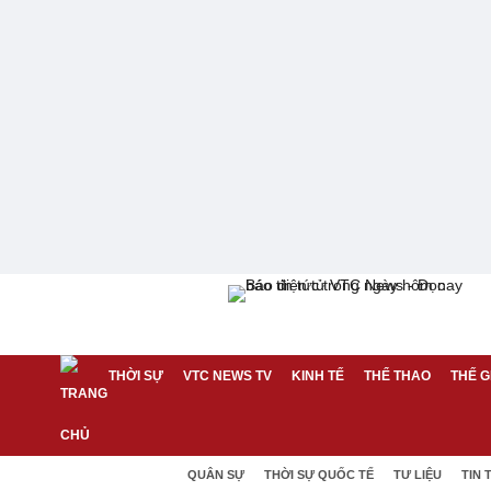
THỜI SỰ
VTC NEWS TV
KINH TẾ
THỂ THAO
THẾ G
QUÂN SỰ
THỜI SỰ QUỐC TẾ
TƯ LIỆU
TIN 