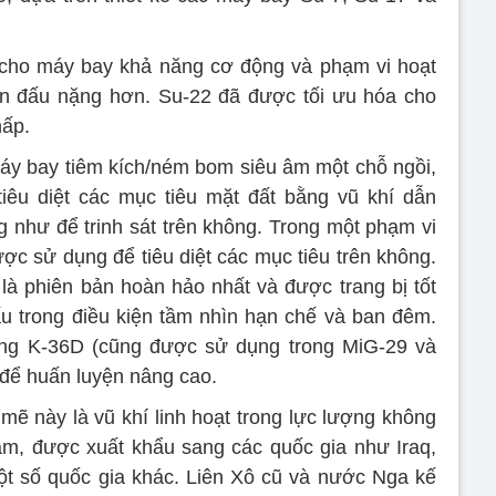
 cho máy bay khả năng cơ động và phạm vi hoạt
iến đấu nặng hơn. Su-22 đã được tối ưu hóa cho
hấp.
máy bay tiêm kích/ném bom siêu âm một chỗ ngồi,
iêu diệt các mục tiêu mặt đất bằng vũ khí dẫn
như để trinh sát trên không. Trong một phạm vi
ợc sử dụng để tiêu diệt các mục tiêu trên không.
à phiên bản hoàn hảo nhất và được trang bị tốt
u trong điều kiện tầm nhìn hạn chế và ban đêm.
ng K-36D (cũng được sử dụng trong MiG-29 và
để huấn luyện nâng cao.
ẽ này là vũ khí linh hoạt trong lực lượng không
ăm, được xuất khẩu sang các quốc gia như Iraq,
ột số quốc gia khác. Liên Xô cũ và nước Nga kế