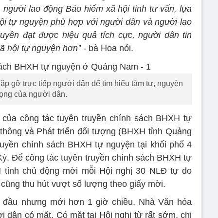
 người lao động Bảo hiểm xã hội tỉnh tư vấn, lựa
ội tự nguyện phù hợp với người dân và người lao
uyền đạt được hiệu quả tích cực, người dân tin
ã hội tự nguyện hơn”
- bà Hoa nói.
 gỡ trực tiếp người dân để tìm hiểu tâm tư, nguyện
ọng của người dân.
 của công tác tuyên truyền chính sách BHXH tự
thông và Phát triển đối tượng (BHXH tỉnh Quảng
ruyền chính sách BHXH tự nguyện tại khối phố 4
ỳ. Để công tác tuyên truyền chính sách BHXH tự
 tỉnh chủ động mời mỗi Hội nghị 30 NLĐ tự do
o cũng thu hút vượt số lượng theo giấy mời.
ắt đầu nhưng mới hơn 1 giờ chiều, Nhà Văn hóa
 dân có mặt. Có mặt tại Hội nghị từ rất sớm, chị