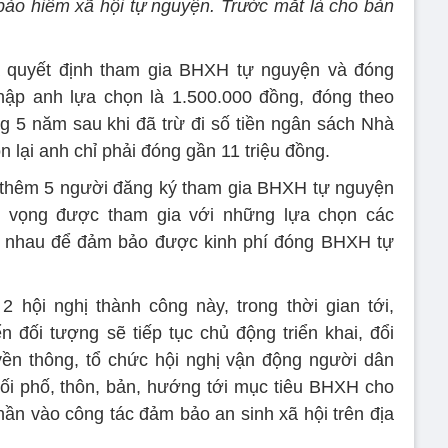
 bảo hiểm xã hội tự nguyện. Trước mắt là cho bản
ã quyết định tham gia BHXH tự nguyện và đóng
hập anh lựa chọn là 1.500.000 đồng, đóng theo
 5 năm sau khi đã trừ đi số tiền ngân sách Nhà
 lại anh chỉ phải đóng gần 11 triệu đồng.
ó thêm 5 người đăng ký tham gia BHXH tự nguyện
 vọng được tham gia với những lựa chọn các
 nhau để đảm bảo được kinh phí đóng BHXH tự
 hội nghị thành công này, trong thời gian tới,
n đối tượng sẽ tiếp tục chủ động triển khai, đổi
yền thông, tổ chức hội nghị vận động người dân
ối phố, thôn, bản, hướng tới mục tiêu BHXH cho
n vào công tác đảm bảo an sinh xã hội trên địa