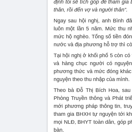
định tôi sẽ tích góp để tham gia
thân, rồi đến vợ và người thân”.
Ngay sau hội nghị, anh Bình đ
luôn một lần 5 năm. Mức thu n
mức hộ nghèo. Tổng số tiền đóng
nước và địa phương hỗ trợ thì còn
Tại hội nghị ở khối phố 5 còn c
và hàng chục người có nguyện
phương thức và mức đóng khác
nguyện theo thu nhập của mình.
Theo bà Đỗ Thị Bích Hoa, sau 2
Phòng Truyền thông và Phát triể
mới phương pháp thông tin, tru
tham gia BHXH tự nguyện tới kh
mọi NLĐ, BHYT toàn dân, góp phầ
bàn.