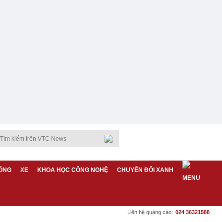
ỐNG
XE
KHOA HỌC CÔNG NGHỆ
CHUYỂN ĐỔI XANH
Liên hệ quảng cáo:
024 36321588