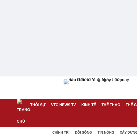
THỜI SỰ
VTC NEWS TV
KINH TẾ
THỂ THAO
THẾ G
CHÍNH TRỊ
ĐỜI SỐNG
TIN NÓNG
XÂY DỰN