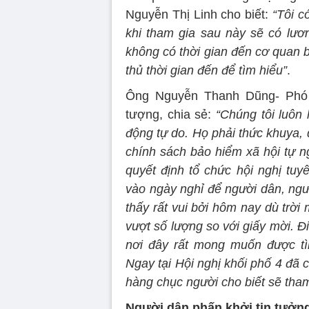
Nguyễn Thị Linh cho biết:
“Tôi c
khi tham gia sau này sẽ có lươ
không có thời gian đến cơ quan bả
thủ thời gian đến để tìm hiểu”
.
Ông Nguyễn Thanh Dũng- Phó T
tượng, chia sẻ:
“Chúng tôi luôn
động tự do. Họ phải thức khuya, 
chính sách bảo hiểm xã hội tự 
quyết định tổ chức hội nghị tuy
vào ngày nghỉ để người dân, ngư
thấy rất vui bởi hôm nay dù trời
vượt số lượng so với giấy mời. Đ
nơi đây rất mong muốn được tì
Ngay tại Hội nghị khối phố 4 đã 
hàng chục người cho biết sẽ tham
Người dân phấn khởi tin tưởn