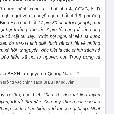
tổ chức thành công tại khối phố 4, CCVC, NLĐ
nghỉ ngơi và di chuyển qua khối phố 5, phường
Bích Hoa cho biết:
“7 giờ 30 phút tối hội nghị mới
ại hội trường vào lúc 7 giờ tối cũng là lúc hàng
 có mặt tại đây. Trước hội nghị, tài liệu đã được
au đó BHXH tỉnh giải thích rất chi tiết về những
 xã hội tự nguyện, đặc biệt là các chính sách hỗ
a bảo hiểm xã hội tự nguyện của Trung ương và
in tưởng vào chính sách BHXH tự nguyện.
ạy xe ôm, cho biết:
“Sau khi đọc tài liệu tuyên
uyện, tôi rất tâm đắc. Sau này không còn sức lao
háng, có thẻ bảo hiểm y tế thì còn gì bằng. Nhất