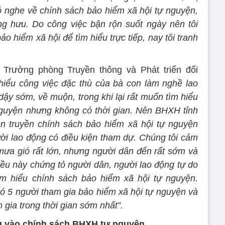
ó nghe về chính sách bảo hiểm xã hội tự nguyện,
ng hưu. Do công việc bận rộn suốt ngày nên tôi
o hiểm xã hội để tìm hiểu trực tiếp, nay tôi tranh
rưởng phòng Truyền thông và Phát triển đối
 hiểu công việc đặc thù của bà con làm nghề lao
dậy sớm, về muộn, trong khi lại rất muốn tìm hiểu
nguyện nhưng không có thời gian. Nên BHXH tỉnh
ên truyền chính sách bảo hiểm xã hội tự nguyện
ời lao động có điều kiện tham dự. Chúng tôi cảm
 mưa gió rất lớn, nhưng người dân đến rất sớm và
iều này chứng tỏ người dân, người lao động tự do
m hiểu chính sách bảo hiểm xã hội tự nguyện.
có 5 người tham gia bảo hiểm xã hội tự nguyện và
 gia trong thời gian sớm nhất”.
g vào chính sách BHXH tự nguyện