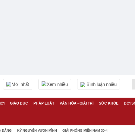
Mới nhất
Xem nhiều
Bình luận nhiều
IỚI
GIÁO DỤC
PHÁP LUẬT
VĂN HÓA - GIẢI TRÍ
SỨC KHỎE
ĐỜI S
G ĐẢNG
KỶ NGUYÊN VƯƠN MÌNH
GIẢI PHÓNG MIỀN NAM 30-4