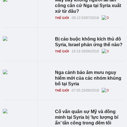
công căn cứ Nga tại Syria xuất
xứ từ đâu?
08:13 03/07/2018
0
THẾ GIỚI
Bị cáo buộc không kích thủ đô
Syria, Israel phản ứng thế nào?
16:19 26/06/2018
0
THẾ GIỚI
Nga cảnh báo âm mưu nguy
hiểm mới của các nhóm khủng
bố tại Syria
07:05 25/06/2018
0
THẾ GIỚI
Cố vấn quân sự Mỹ và đồng
minh tại Syria bị ‘lực lượng bí
ẩn’ tấn công trong đêm tối