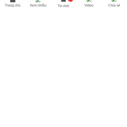
Trang chủ
Xem nhiều
Video
Chia sẻ
Tin mới
THÔNG TIN HỮU ÍCH
Cập nhật nhanh các thông tin được quan tâm mỗi ngày
Lịch âm hôm nay
Dự báo thời tiết hôm nay