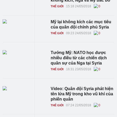
không kích, Nga và Mỹ bác bỏ
15:18 24/05/2018
0
THẾ GIỚI
Mỹ lại không kích các mục tiêu
của quân đội chính phủ Syria
09:23 24/05/2018
0
THẾ GIỚI
Tướng Mỹ: NATO học được
nhiều điều từ các chiến dịch
quân sự của Nga tại Syria
16:31 23/05/2018
0
THẾ GIỚI
Video: Quân đội Syria phát hiện
tên lửa Mỹ trong kho vũ khí của
phiến quân
07:24 22/05/2018
0
THẾ GIỚI