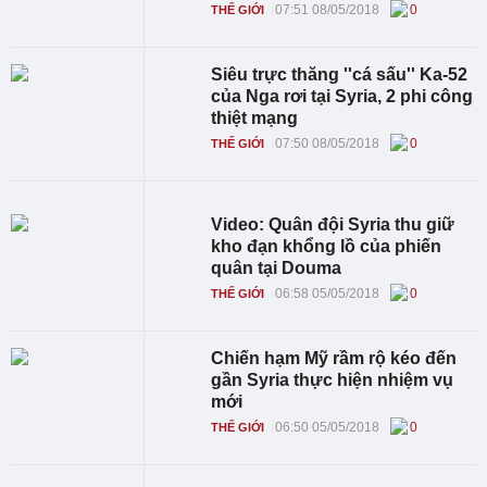
07:51 08/05/2018
0
THẾ GIỚI
Siêu trực thăng ''cá sấu'' Ka-52
của Nga rơi tại Syria, 2 phi công
thiệt mạng
07:50 08/05/2018
0
THẾ GIỚI
Video: Quân đội Syria thu giữ
kho đạn khổng lồ của phiến
quân tại Douma
06:58 05/05/2018
0
THẾ GIỚI
Chiến hạm Mỹ rầm rộ kéo đến
gần Syria thực hiện nhiệm vụ
mới
06:50 05/05/2018
0
THẾ GIỚI