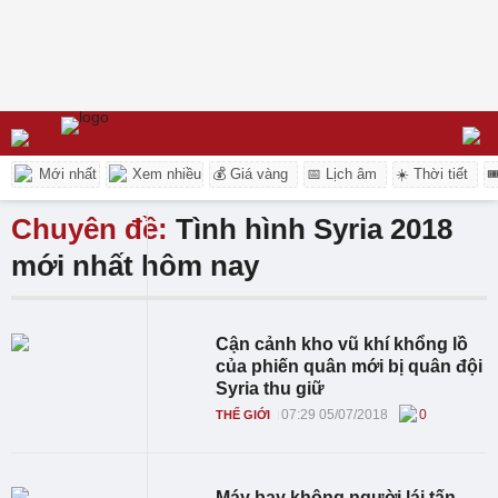
Mới nhất
Xem nhiều
💰 Giá vàng
📅 Lịch âm
☀️ Thời tiết

Chuyên đề:
Tình hình Syria 2018
mới nhất hôm nay
Cận cảnh kho vũ khí khổng lồ
của phiến quân mới bị quân đội
Syria thu giữ
07:29 05/07/2018
0
THẾ GIỚI
Máy bay không người lái tấn