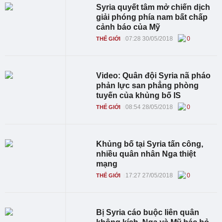
Syria quyết tâm mở chiến dịch
giải phóng phía nam bất chấp
cảnh báo của Mỹ
07:28 30/05/2018
0
THẾ GIỚI
Video: Quân đội Syria nã pháo
phản lực san phẳng phòng
tuyến của khủng bố IS
08:54 28/05/2018
0
THẾ GIỚI
Khủng bố tại Syria tấn công,
nhiều quân nhân Nga thiệt
mạng
17:27 27/05/2018
0
THẾ GIỚI
Bị Syria cáo buộc liên quân