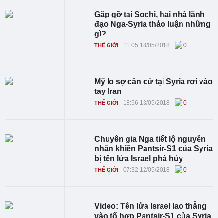
Gặp gỡ tại Sochi, hai nhà lãnh
đạo Nga-Syria thảo luận những
gì?
11:05 18/05/2018
0
THẾ GIỚI
Mỹ lo sợ căn cứ tại Syria rơi vào
tay Iran
18:56 13/05/2018
0
THẾ GIỚI
Chuyên gia Nga tiết lộ nguyên
nhân khiến Pantsir-S1 của Syria
bị tên lửa Israel phá hủy
07:32 12/05/2018
0
THẾ GIỚI
Video: Tên lửa Israel lao thẳng
vào tổ hợp Pantsir-S1 của Syria