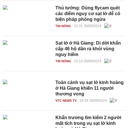
Thủ tướng: Dùng flycam quét
các điểm nguy cơ sạt lở để có
biện pháp phòng ngừa
15:31 30/09/2024
0
TIN NÓNG
Sạt lở ở Hà Giang: Di dời khẩn
cấp 46 hộ dân ra khỏi vùng
nguy hiểm
10:13 30/09/2024
0
TIN NÓNG
Toàn cảnh vụ sạt lở kinh hoàng
ở Hà Giang khiến 11 người
thương vong
18:39 29/09/2024
0
VTC NEWS TV
Khẩn trương tìm kiếm 2 người
mất tích trong vụ sạt lở kinh