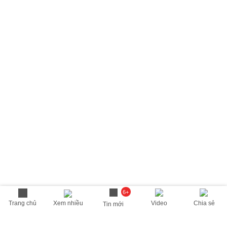
6+
Trang chủ
Xem nhiều
Video
Chia sẻ
Tin mới