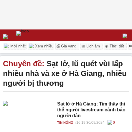
Mới nhất
Xem nhiều
💰 Giá vàng
📅 Lịch âm
☀️ Thời tiết

Chuyên đề:
Sạt lở, lũ quét vùi lấp
nhiều nhà và xe ở Hà Giang, nhiều
người bị thương
Sạt lở ở Hà Giang: Tìm thấy thi
thể người livestream cảnh báo
người dân
16:19 30/09/2024
0
TIN NÓNG