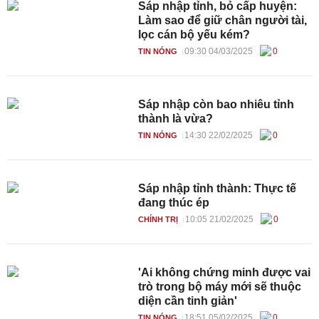
Sáp nhập tỉnh, bỏ cấp huyện:
Làm sao để giữ chân người tài,
lọc cán bộ yếu kém?
09:30 04/03/2025
0
TIN NÓNG
Sáp nhập còn bao nhiêu tỉnh
thành là vừa?
14:30 22/02/2025
0
TIN NÓNG
Sáp nhập tỉnh thành: Thực tế
đang thúc ép
10:05 21/02/2025
0
CHÍNH TRỊ
'Ai không chứng minh được vai
trò trong bộ máy mới sẽ thuộc
diện cần tinh giản'
18:51 05/02/2025
0
TIN NÓNG