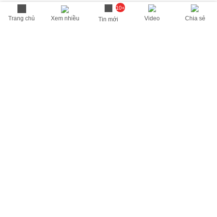
10+
Trang chủ
Xem nhiều
Video
Chia sẻ
Tin mới
THÔNG TIN HỮU ÍCH
Cập nhật nhanh các thông tin được quan tâm mỗi ngày
Lịch âm hôm nay
Dự báo thời tiết hôm nay