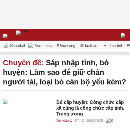
Mới nhất
Xem nhiều
💰 Giá vàng
📅 Lịch âm
☀️ Thời tiết

Chuyên đề:
Sáp nhập tỉnh, bỏ
huyện: Làm sao để giữ chân
người tài, loại bỏ cán bộ yếu kém?
Bỏ cấp huyện: Công chức cấp
xã cũng là công chức cấp tỉnh,
Trung ương
07:12 18/03/2025
0
TIN NÓNG