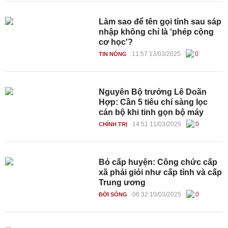
Làm sao để tên gọi tỉnh sau sáp
nhập không chỉ là 'phép cộng
cơ học'?
11:57 13/03/2025
0
TIN NÓNG
Nguyên Bộ trưởng Lê Doãn
Hợp: Cần 5 tiêu chí sàng lọc
cán bộ khi tinh gọn bộ máy
14:51 11/03/2025
0
CHÍNH TRỊ
Bỏ cấp huyện: Công chức cấp
xã phải giỏi như cấp tỉnh và cấp
Trung ương
06:32 10/03/2025
0
ĐỜI SỐNG