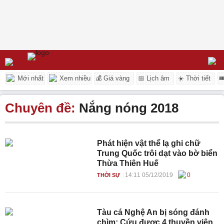
Mới nhất
Xem nhiều
💰 Giá vàng
📅 Lịch âm
☀️ Thời tiết

Chuyên đề:
Nắng nóng 2018
Phát hiện vật thể lạ ghi chữ
Trung Quốc trôi dạt vào bờ biển
Thừa Thiên Huế
14:11 05/12/2019
0
THỜI SỰ
Tàu cá Nghệ An bị sóng đánh
chìm: Cứu được 4 thuyền viên,