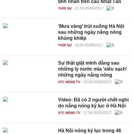
tình nhân trên cầu Nhật Tân
21:56 05/06/2017
0
THỜI SỰ
‘Mưa vàng’ trút xuống Hà Nội
sau những ngày nắng nóng
khủng khiếp
18:46 05/06/2017
0
THỜI SỰ
Sự thật giật mình đằng sau
những ly nước mía 'siêu sạch'
những ngày nắng nóng
18:18 05/06/2017
0
VTC NEWS TV
Video: Đã có 2 người chết nghi
do nắng nóng kỷ lục ở Hà Nội
17:56 05/06/2017
0
VTC NEWS TV
Hà Nội nóng kỷ lục trong 46