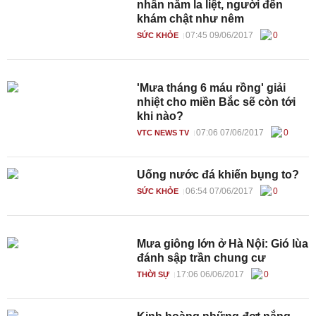
nhân nằm la liệt, người đến
khám chật như nêm
07:45 09/06/2017
0
SỨC KHỎE
'Mưa tháng 6 máu rồng' giải
nhiệt cho miền Bắc sẽ còn tới
khi nào?
07:06 07/06/2017
0
VTC NEWS TV
Uống nước đá khiến bụng to?
06:54 07/06/2017
0
SỨC KHỎE
Mưa giông lớn ở Hà Nội: Gió lùa
đánh sập trần chung cư
17:06 06/06/2017
0
THỜI SỰ