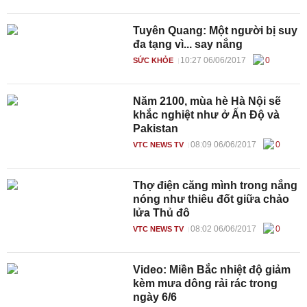
Tuyên Quang: Một người bị suy
đa tạng vì... say nắng
10:27 06/06/2017
0
SỨC KHỎE
Năm 2100, mùa hè Hà Nội sẽ
khắc nghiệt như ở Ấn Độ và
Pakistan
08:09 06/06/2017
0
VTC NEWS TV
Thợ điện căng mình trong nắng
nóng như thiêu đốt giữa chảo
lửa Thủ đô
08:02 06/06/2017
0
VTC NEWS TV
Video: Miền Bắc nhiệt độ giảm
kèm mưa dông rải rác trong
ngày 6/6