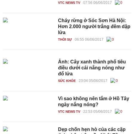
07:56 06/06/2017
0
VTC NEWS TV
Cháy rừng ở Sóc Sơn Hà Nội:
Hơn 2.000 người trắng đêm dập
lửa
06:55 06/06/2017
0
THỜI SỰ
Ảnh: Cây xanh thành phố tiêu
điều dưới cái nắng nóng như
đổ lửa
23:04 05/06/2017
0
SỨC KHỎE
Vì sao không nên tắm ở Hồ Tây
ngày nắng nóng?
22:53 05/06/2017
0
VTC NEWS TV
Dẹp chốn hẹn hò của các cặp