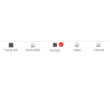
1+
Trang chủ
Xem nhiều
Video
Chia sẻ
Tin mới