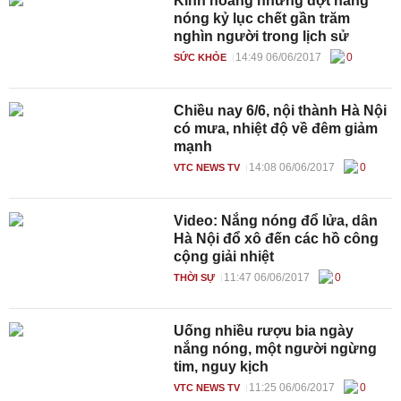
Kinh hoàng những đợt nắng
nóng kỷ lục chết gần trăm
nghìn người trong lịch sử
14:49 06/06/2017
0
SỨC KHỎE
Chiều nay 6/6, nội thành Hà Nội
có mưa, nhiệt độ về đêm giảm
mạnh
14:08 06/06/2017
0
VTC NEWS TV
Video: Nắng nóng đổ lửa, dân
Hà Nội đổ xô đến các hồ công
cộng giải nhiệt
11:47 06/06/2017
0
THỜI SỰ
Uống nhiều rượu bia ngày
nắng nóng, một người ngừng
tim, nguy kịch
11:25 06/06/2017
0
VTC NEWS TV