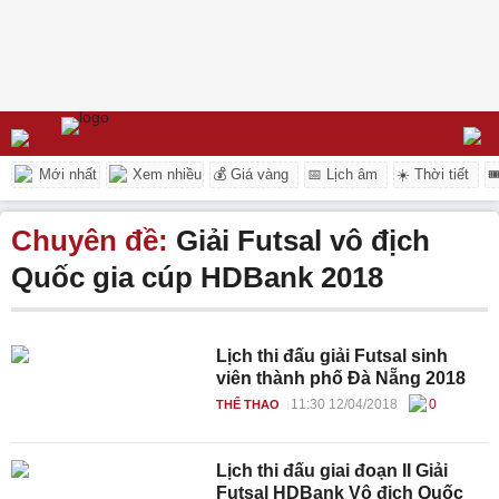
Mới nhất
Xem nhiều
💰 Giá vàng
📅 Lịch âm
☀️ Thời tiết

Chuyên đề:
Giải Futsal vô địch
Quốc gia cúp HDBank 2018
Lịch thi đấu giải Futsal sinh
viên thành phố Đà Nẵng 2018
11:30 12/04/2018
0
THỂ THAO
Lịch thi đấu giai đoạn II Giải
Futsal HDBank Vô địch Quốc