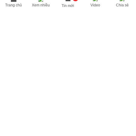
Trang chủ
Xem nhiều
Video
Chia sẻ
Tin mới
THÔNG TIN HỮU ÍCH
Cập nhật nhanh các thông tin được quan tâm mỗi ngày
Lịch âm hôm nay
Dự báo thời tiết hôm nay