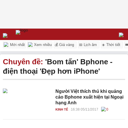
Mới nhất
Xem nhiều
💰 Giá vàng
📅 Lịch âm
☀️ Thời tiết

Chuyên đề:
'Bom tấn' Bphone -
điện thoại 'Đẹp hơn iPhone'
Người Việt thích thú khi quảng
cáo Bphone xuất hiện tại Ngoại
hạng Anh
16:38 05/11/2017
0
KINH TẾ