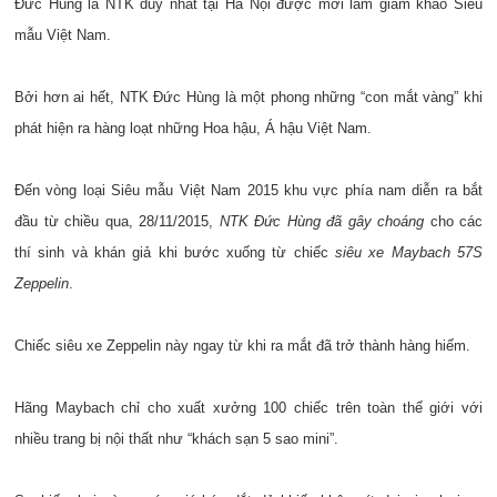
Đức Hùng là NTK duy nhất tại Hà Nội được mời làm giám khảo Siêu
mẫu Việt Nam.
Bởi hơn ai hết, NTK Đức Hùng là một phong những “con mắt vàng” khi
phát hiện ra hàng loạt những Hoa hậu, Á hậu Việt Nam.
Đến vòng loại Siêu mẫu Việt Nam 2015 khu vực phía nam diễn ra bắt
đầu từ chiều qua, 28/11/2015,
NTK Đức Hùng đã gây choáng
cho các
thí sinh và khán giả khi bước xuống từ chiếc
siêu xe Maybach 57S
Zeppelin
.
Chiếc siêu xe Zeppelin này ngay từ khi ra mắt đã trở thành hàng hiếm.
Hãng Maybach chỉ cho xuất xưởng 100 chiếc trên toàn thế giới với
nhiều trang bị nội thất như “khách sạn 5 sao mini”.