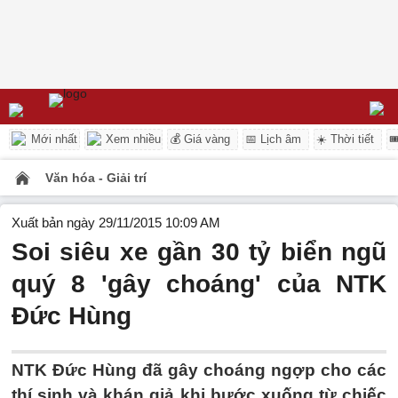
Mới nhất
Xem nhiều
💰 Giá vàng
📅 Lịch âm
☀️ Thời tiết

Văn hóa - Giải trí
Xuất bản ngày 29/11/2015 10:09 AM
Soi siêu xe gần 30 tỷ biển ngũ
quý 8 'gây choáng' của NTK
Đức Hùng
NTK Đức Hùng đã gây choáng ngợp cho các
thí sinh và khán giả khi bước xuống từ chiếc