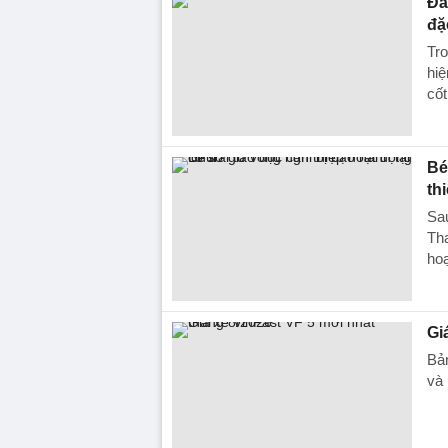
Đà
đặ
Tro
hi
cốt 
Bé
th
Sau
Tha
hoạ
Gi
Bản
và 