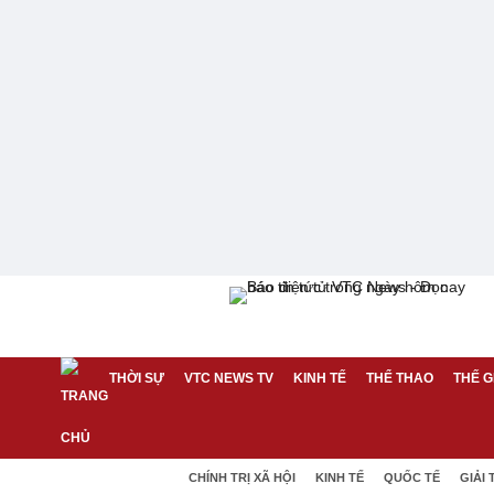
THỜI SỰ
VTC NEWS TV
KINH TẾ
THỂ THAO
THẾ G
CHÍNH TRỊ XÃ HỘI
KINH TẾ
QUỐC TẾ
GIẢI 