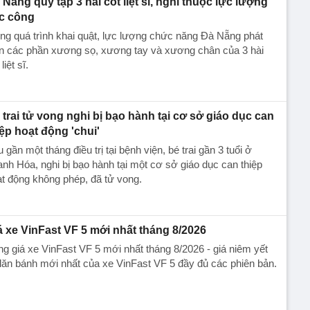
 Nẵng quy tập 3 hài cốt liệt sĩ, nghi thuộc lực lượng
c công
ng quá trình khai quật, lực lượng chức năng Đà Nẵng phát
ện các phần xương sọ, xương tay và xương chân của 3 hài
liệt sĩ.
 trai tử vong nghi bị bạo hành tại cơ sở giáo dục can
iệp hoạt động 'chui'
 gần một tháng điều trị tại bệnh viện, bé trai gần 3 tuổi ở
nh Hóa, nghi bị bạo hành tại một cơ sở giáo dục can thiệp
t động không phép, đã tử vong.
á xe VinFast VF 5 mới nhất tháng 8/2026
g giá xe VinFast VF 5 mới nhất tháng 8/2026 - giá niêm yết
lăn bánh mới nhất của xe VinFast VF 5 đầy đủ các phiên bản.