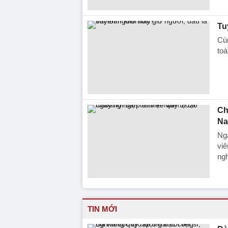
Tu
Cùn
toá
Ch
Na
Ngà
viê
ngh
TIN MỚI