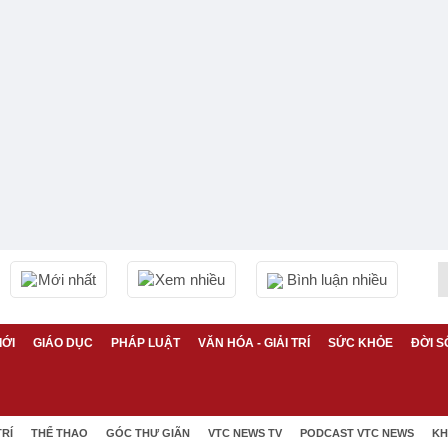
Mới nhất
Xem nhiều
Bình luận nhiều
IỚI
GIÁO DỤC
PHÁP LUẬT
VĂN HÓA - GIẢI TRÍ
SỨC KHỎE
ĐỜI S
TRÍ
THỂ THAO
GÓC THƯ GIÃN
VTC NEWS TV
PODCAST VTC NEWS
KH