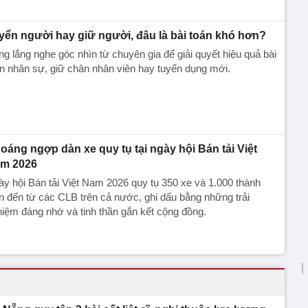
yển người hay giữ người, đâu là bài toán khó hơn?
g lắng nghe góc nhìn từ chuyên gia để giải quyết hiệu quả bài
n nhân sự, giữ chân nhân viên hay tuyển dụng mới.
oáng ngợp dàn xe quy tụ tại ngày hội Bán tải Việt
m 2026
y hội Bán tải Việt Nam 2026 quy tụ 350 xe và 1.000 thành
n đến từ các CLB trên cả nước, ghi dấu bằng những trải
iệm đáng nhớ và tinh thần gắn kết cộng đồng.