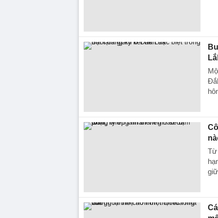
Bu
Lắ
Một
Đắ
hôn
Cô
nà
Từ 
hạn
giữ
Cá