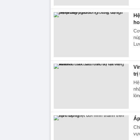
Hệ
ho
Cơ 
núp
Lươ
Vi
trị
Hệ 
nhậ
lòn
Áp
Chi
vực