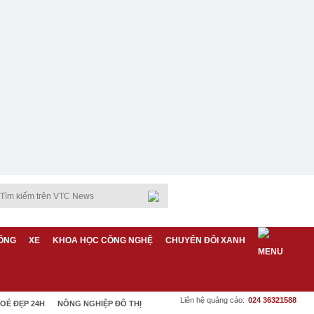
ỐNG
XE
KHOA HỌC CÔNG NGHỆ
CHUYỂN ĐỔI XANH
Liên hệ quảng cáo:
024 36321588
OẺ ĐẸP 24H
NÔNG NGHIỆP ĐÔ THỊ