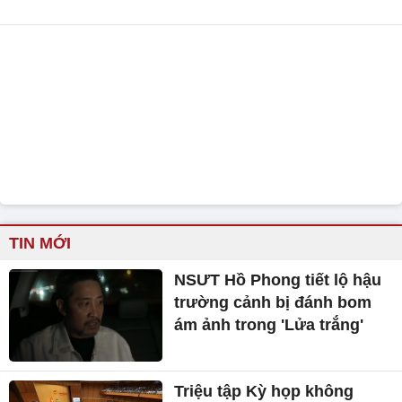
TIN MỚI
NSƯT Hồ Phong tiết lộ hậu
trường cảnh bị đánh bom
ám ảnh trong 'Lửa trắng'
Triệu tập Kỳ họp không