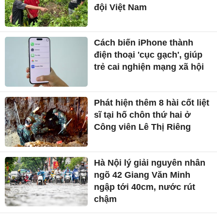
đội Việt Nam
Cách biến iPhone thành
điện thoại 'cục gạch', giúp
trẻ cai nghiện mạng xã hội
Phát hiện thêm 8 hài cốt liệt
sĩ tại hố chôn thứ hai ở
Công viên Lê Thị Riêng
Hà Nội lý giải nguyên nhân
ngõ 42 Giang Văn Minh
ngập tới 40cm, nước rút
chậm