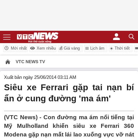
Mới nhất
Xem nhiều
💰 Giá vàng
📅 Lịch âm
☀️ Thời tiết

VTC NEWS TV
Xuất bản ngày 25/06/2014 03:11 AM
Siêu xe Ferrari gặp tai nạn bí
ẩn ở cung đường 'ma ám'
(VTC News) - Con đường ma ám nổi tiếng tại
Mỹ Mulholland khiến siêu xe Ferrari 360
Modena gặp nạn mất lái lao xuống vực vỡ nát