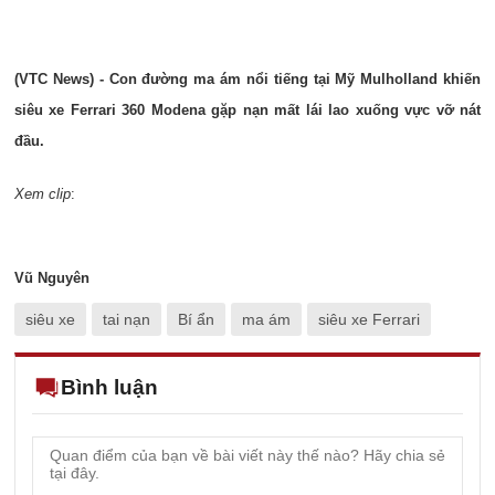
(VTC News) - Con đường ma ám nổi tiếng tại Mỹ Mulholland khiến
siêu xe Ferrari 360 Modena gặp nạn mất lái lao xuống vực vỡ nát
đầu.
Xem clip
:
Vũ Nguyên
siêu xe
tai nạn
Bí ẩn
ma ám
siêu xe Ferrari
Bình luận