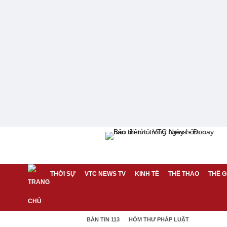
THỜI SỰ
VTC NEWS TV
KINH TẾ
THỂ THAO
THẾ G
BẢN TIN 113
HÒM THƯ PHÁP LUẬT