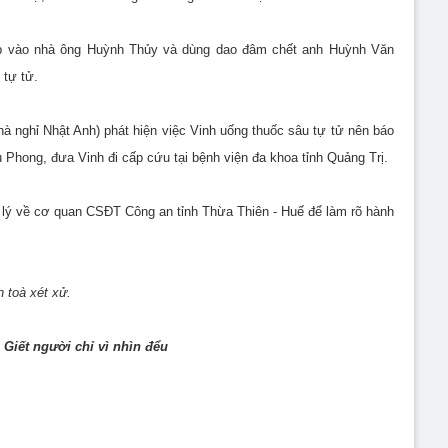
hập vào nhà ông Huỳnh Thủy và dùng dao đâm chết anh Huỳnh Văn
 tự tử.
à nghỉ Nhật Anh) phát hiện việc Vinh uống thuốc sâu tự tử nên báo
 Phong, đưa Vinh đi cấp cứu tại bệnh viện đa khoa tỉnh Quảng Trị.
 lý về cơ quan CSĐT Công an tỉnh Thừa Thiên - Huế để làm rõ hành
n toà xét xử.
 Giết người chỉ vì nhìn đểu