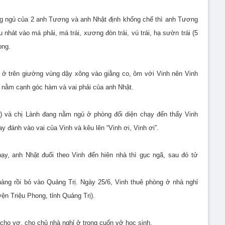
òng ngủ của 2 anh Tương và anh Nhật định khống chế thì anh Tương
nhát vào má phải, má trái, xương đòn trái, vú trái, hạ sườn trái (5
ong.
 ở trên giường vùng dậy xông vào giằng co, ôm với Vinh nên Vinh
 nằm cạnh góc hàm và vai phải của anh Nhật.
h) và chị Lành đang nằm ngủ ở phòng đối diện chạy đến thấy Vinh
y đánh vào vai của Vinh và kêu lên “Vinh ơi, Vinh ơi”.
y, anh Nhật đuổi theo Vinh đến hiên nhà thì gục ngã, sau đó tử
hàng rồi bỏ vào Quảng Trị. Ngày 25/6, Vinh thuê phòng ở nhà nghỉ
ện Triệu Phong, tỉnh Quảng Trị).
, cho vợ, cho chủ nhà nghỉ ở trong cuốn vở học sinh.