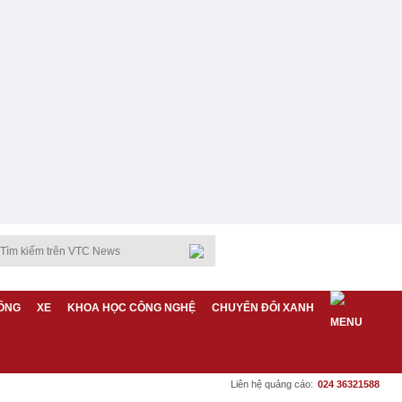
ỐNG
XE
KHOA HỌC CÔNG NGHỆ
CHUYỂN ĐỔI XANH
Liên hệ quảng cáo:
024 36321588