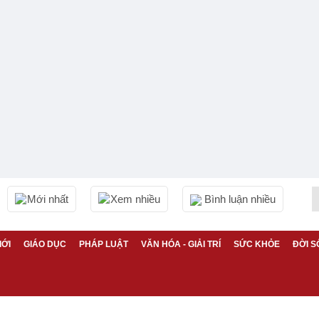
Mới nhất
Xem nhiều
Bình luận nhiều
IỚI
GIÁO DỤC
PHÁP LUẬT
VĂN HÓA - GIẢI TRÍ
SỨC KHỎE
ĐỜI S