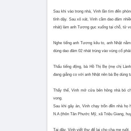
Sau khi vào trong nhà, Vinh lần tìm đến ph
tỉnh dậy. Sau xô xát, Vinh cầm dao đâm nhiều 
nhát) làm anh Tương gục xuống tại chỗ, tử v
Nghe tiếng anh Tương kêu to, anh Nhật nằm
dùng dao đâm 02 nhát trúng vào vùng cổ phải
Thấu tiếng động, bà Hồ Thị Bẹ (mẹ chị Làn
đang giằng co với anh Nhật nên bà Bẹ dùng ta
Thấy thế, Vinh mở cửa bên hông nhà bỏ chạ
vong.
Sau khi gây án, Vinh chạy trốn đền nhà họ 
N.A (thôn Tân Phước Mỹ, xã Triệu Giang, huy
Tại đây, Vinh viết thư để lại cho cha mẹ ruột