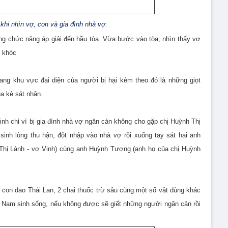
khi nhìn vợ, con và gia đình nhà vợ.
g chức năng áp giải đến hầu tòa. Vừa bước vào tòa, nhìn thấy vợ
t khóc
ang khu vực đại diện của người bị hại kèm theo đó là những giọt
a kẻ sát nhân.
h chỉ vì bị gia đình nhà vợ ngăn cản không cho gặp chị Huỳnh Thị
inh lòng thu hận, đột nhập vào nhà vợ rồi xuống tay sát hại anh
 Thị Lành - vợ Vinh) cùng anh Huỳnh Tương (anh họ của chị Huỳnh
 con dao Thái Lan, 2 chai thuốc trừ sâu cùng một số vật dùng khác
o Nam sinh sống, nếu không được sẽ giết những người ngăn cản rồi