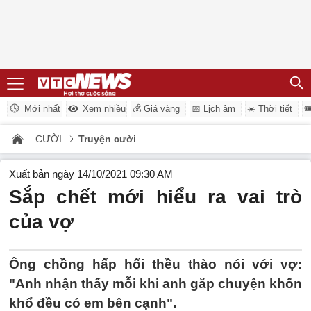
Mới nhất
Xem nhiều
💰 Giá vàng
📅 Lịch âm
☀️ Thời tiết

CƯỜI
Truyện cười
Xuất bản ngày 14/10/2021 09:30 AM
Sắp chết mới hiểu ra vai trò
của vợ
Ông chồng hấp hối thều thào nói với vợ:
"Anh nhận thấy mỗi khi anh găp chuyện khốn
khổ đều có em bên cạnh".