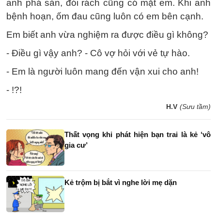
anh phá sản, đói rách cũng có mặt em. Khi anh
bệnh hoạn, ốm đau cũng luôn có em bên cạnh.
Em biết anh vừa nghiệm ra được điều gì không?
- Ðiều gì vậy anh? - Cô vợ hỏi với vẻ tự hào.
- Em là người luôn mang đến vận xui cho anh!
- !?!
H.V
(Sưu tầm)
Thất vọng khi phát hiện bạn trai là kẻ ‘vô
gia cư’
Kẻ trộm bị bắt vì nghe lời mẹ dặn