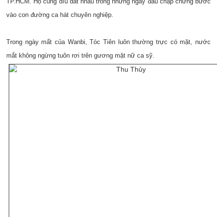
TP.HCM. Họ cũng dìu dắt nhau trong những ngày đầu chập chững bước
vào con đường ca hát chuyên nghiệp.
Trong ngày mất của Wanbi, Tóc Tiên luôn thường trực có mặt, nước
mắt không ngừng tuôn rơi trên gương mặt nữ ca sỹ.