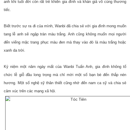
anh khi tuổi đời còn rất trẻ khiến gia đình và khán giả vô cùng thương
tiếc.
Biết trước sự ra đi của mình, Wanbi đã chia sẻ với gia đình mong muốn
tang lễ anh sẽ ngập tràn màu trắng. Anh cũng không muốn mọi người
đến viếng mặc trang phục màu đen mà thay vào đó là màu trắng hoặc
xanh da trời.
Kỷ niệm một năm ngày mất của Wanbi Tuấn Anh, gia đình không tổ
chức lễ giỗ đầu long trọng mà chỉ mời một số bạn bè đến thắp nén
hương. Một số nghệ sỹ thân thiết cũng nhớ đến nam ca sỹ và chia sẻ
cảm xúc trên các mạng xã hội.