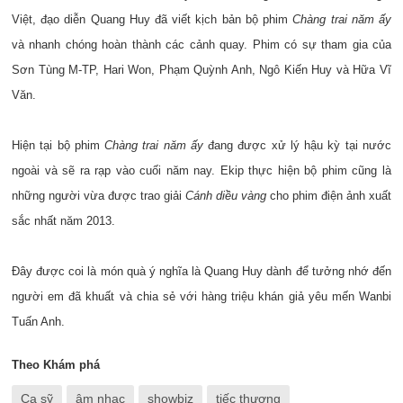
Việt, đạo diễn Quang Huy đã viết kịch bản bộ phim
Chàng trai năm ấy
và nhanh chóng hoàn thành các cảnh quay. Phim có sự tham gia của
Sơn Tùng M-TP, Hari Won, Phạm Quỳnh Anh, Ngô Kiến Huy và Hữa Vĩ
Văn.
Hiện tại bộ phim
Chàng trai năm ấy
đang được xử lý hậu kỳ tại nước
ngoài và sẽ ra rạp vào cuối năm nay. Ekip thực hiện bộ phim cũng là
những người vừa được trao giải
Cánh diều vàng
cho phim điện ảnh xuất
sắc nhất năm 2013.
Đây được coi là món quà ý nghĩa là Quang Huy dành để tưởng nhớ đến
người em đã khuất và chia sẻ với hàng triệu khán giả yêu mến Wanbi
Tuấn Anh.
Theo Khám phá
Ca sỹ
âm nhạc
showbiz
tiếc thương