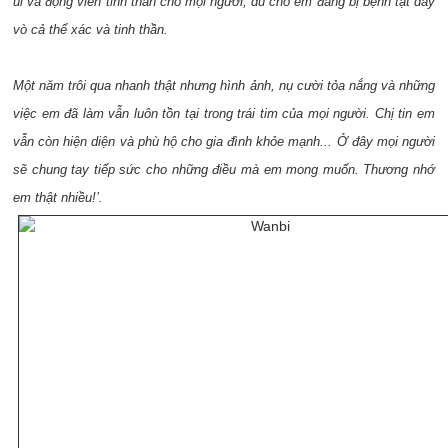
ủi và động viên tinh thần cho mọi người, dù cho em đang bị bệnh tật dày
vò cả thể xác và tinh thần.
Một năm trôi qua nhanh thật nhưng hình ảnh, nụ cười tỏa nắng và những
việc em đã làm vẫn luôn tồn tại trong trái tim của mọi người. Chị tin em
vẫn còn hiện diện và phù hộ cho gia đình khỏe mạnh... Ở đây mọi người
sẽ chung tay tiếp sức cho những điều mà em mong muốn. Thương nhớ
em thật nhiều!’.