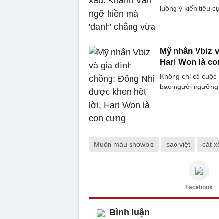
luồng ý kiến tiêu c
Mỹ nhân Vbiz v
Hari Won là c
Không chỉ có cuộc
bao người ngưỡng 
Muôn màu showbiz
sao việt
cát x
Facebook
Bình luận