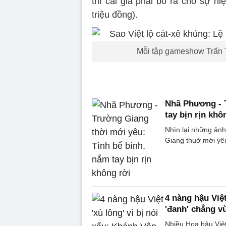
thì cái giá phải bỏ ra cho sự h
triệu đồng).
Mỗi tập gameshow Trấn T
Nhã Phương - T
tay bịn rịn khô
Nhìn lại những ản
Giang thuở mới yê
4 nàng hậu Việt
'đanh' chẳng v
Nhiều Hoa hậu Việt