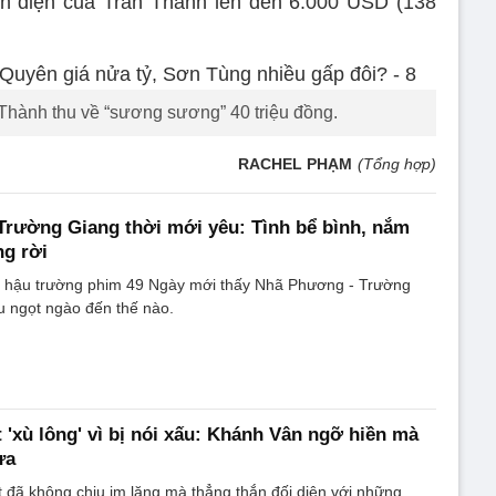
iện diện của Trấn Thành lên đến 6.000 USD (138
hành thu về “sương sương” 40 triệu đồng.
RACHEL PHẠM
(Tổng hợp)
rường Giang thời mới yêu: Tình bể bình, nắm
ng rời
h hậu trường phim 49 Ngày mới thấy Nhã Phương - Trường
u ngọt ngào đến thế nào.
 'xù lông' vì bị nói xấu: Khánh Vân ngỡ hiền mà
ừa
 đã không chịu im lặng mà thẳng thắn đối diện với những