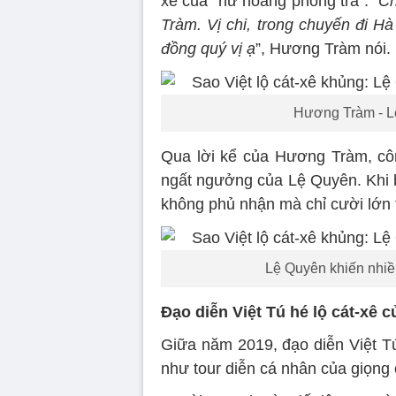
xê của “nữ hoàng phòng trà”. “
Ch
Tràm. Vị chi, trong chuyến đi Hà
đồng quý vị ạ
”, Hương Tràm nói.
Hương Tràm - Lệ
Qua lời kể của Hương Tràm, côn
ngất ngưởng của Lệ Quyên. Khi bị
không phủ nhận mà chỉ cười lớn 
Lệ Quyên khiến nhiề
Đạo diễn Việt Tú hé lộ cát-xê
Giữa năm 2019, đạo diễn Việt Tú
như tour diễn cá nhân của giọng 