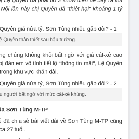
ị Lệ Quyên đã phải bỏ 2 show diễn để bay ra với
 Nội lần này chị Quyên đã ”thiệt hại“ khoảng 1 tỷ
 Quyên thân thiết sau hậu trường.
g chúng không khỏi bất ngờ với giá cát-xê cao
 đàn em vô tình tiết lộ “thông tin mật”, Lệ Quyên
trong khu vực khán đài.
u người bất ngờ với mức cát-xê khủng.
 của Sơn Tùng M-TP
 đã chia sẻ bài viết dài về Sơn Tùng M-TP cũng
ca 27 tuổi.