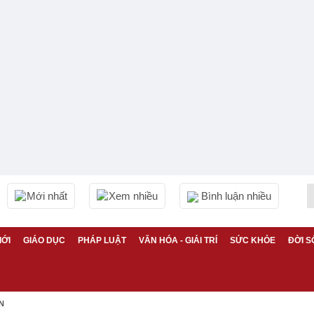
Mới nhất
Xem nhiều
Bình luận nhiều
IỚI
GIÁO DỤC
PHÁP LUẬT
VĂN HÓA - GIẢI TRÍ
SỨC KHỎE
ĐỜI S
N