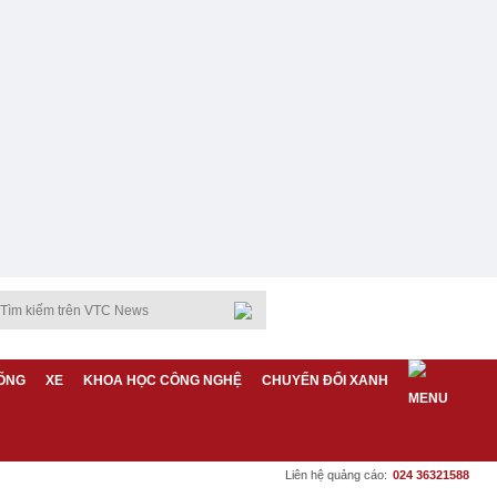
ỐNG
XE
KHOA HỌC CÔNG NGHỆ
CHUYỂN ĐỔI XANH
Liên hệ quảng cáo:
024 36321588