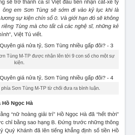
g sẽ trở thành ca sĩ Việt đầu tiên nhận cát-xê tỷ
, ông em Sơn Tùng sẽ sớm đi vào kỷ lục khi là
h lương sự kiện chín số 0. Và giới hạn đó sẽ không
o riêng Tùng mà cho tất cả các nghệ sĩ, những kẻ
mình
”, Việt Tú viết.
 Sơn Tùng M-TP được nhận lên tới 9 con số cho một sự
kiện.
n phía Sơn Tùng M-TP từ chối đưa ra bình luận.
ủa Hồ Ngọc Hà
ằng “nữ hoàng giải trí” Hồ Ngọc Hà đã “hết thời”
ược chỉ bằng sao hạng B. Đứng trước những thông
 Lý Quý Khánh đã lên tiếng khẳng định số tiền Hồ