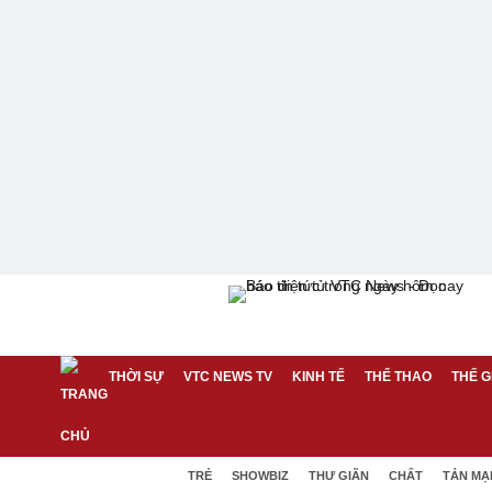
THỜI SỰ
VTC NEWS TV
KINH TẾ
THỂ THAO
THẾ G
TRẺ
SHOWBIZ
THƯ GIÃN
CHẤT
TẢN MẠ