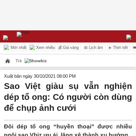
Mới nhất
Xem nhiều
💰 Giá vàng
📅 Lịch âm
☀️ Thời tiết

Trẻ
Showbiz
Xuất bản ngày 30/10/2021 08:00 PM
Sao Việt giàu sụ vẫn nghiện
dép tổ ong: Có người còn dùng
để chụp ảnh cưới
Đôi dép tổ ong “huyền thoại” được nhiều
ngôi sao Vbiz ưu ái, lăng xê thành xu hướng.