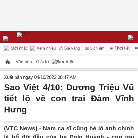
Mới nhất
Xem nhiều
💰 Giá vàng
📅 Lịch âm
☀️ Thời tiết

Văn hóa - Giải trí
Sao Việt
Xuất bản ngày 04/10/2022 08:47 AM
Sao Việt 4/10: Dương Triệu Vũ
tiết lộ về con trai Đàm Vĩnh
Hưng
(VTC News) -
Nam ca sĩ cũng hé lộ anh chính
là bố đỡ đầu của bé Polo Huỳnh - con trai