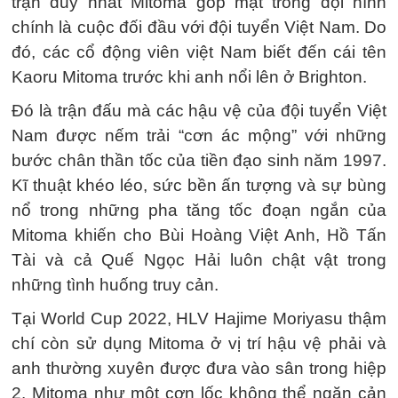
trận duy nhất Mitoma góp mặt trong đội hình
chính là cuộc đối đầu với đội tuyển Việt Nam. Do
đó, các cổ động viên việt Nam biết đến cái tên
Kaoru Mitoma trước khi anh nổi lên ở Brighton.
Đó là trận đấu mà các hậu vệ của đội tuyển Việt
Nam được nếm trải “cơn ác mộng” với những
bước chân thần tốc của tiền đạo sinh năm 1997.
Kĩ thuật khéo léo, sức bền ấn tượng và sự bùng
nổ trong những pha tăng tốc đoạn ngắn của
Mitoma khiến cho Bùi Hoàng Việt Anh, Hồ Tấn
Tài và cả Quế Ngọc Hải luôn chật vật trong
những tình huống truy cản.
Tại World Cup 2022, HLV Hajime Moriyasu thậm
chí còn sử dụng Mitoma ở vị trí hậu vệ phải và
anh thường xuyên được đưa vào sân trong hiệp
2. Mitoma như một cơn lốc không thể ngăn cản