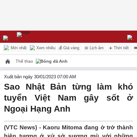
Mới nhất
Xem nhiều
💰 Giá vàng
📅 Lịch âm
☀️ Thời tiết

Thể thao
Bóng đá Anh
Xuất bản ngày 30/01/2023 07:00 AM
Sao Nhật Bản từng làm khó
tuyển Việt Nam gây sốt ở
Ngoại Hạng Anh
(VTC News) -
Kaoru Mitoma đang ở trở thành
hiện tượng ở xứ sở sương mù với những