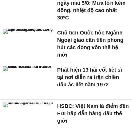
ngày mai 5/8: Mưa lớn kèm
dông, nhiệt độ cao nhất
30°C
Chủ tịch Quốc hội: Ngành
Ngoại giao cần tiên phong
hút các dòng vốn thế hệ
mới
Phát hiện 13 hài cốt liệt sĩ
tại nơi diễn ra trận chiến
đấu ác liệt năm 1972
HSBC: Việt Nam là điểm đến
FDI hấp dẫn hàng đầu thế
giới