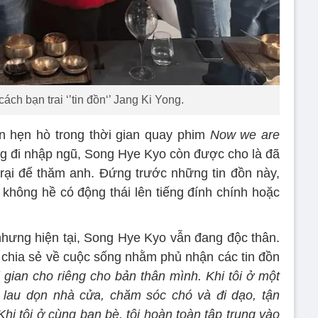
ch bạn trai ‘’tin đồn‘’ Jang Ki Yong.
n hẹn hò trong thời gian quay phim
Now we are
g đi nhập ngũ, Song Hye Kyo còn được cho là đã
rại để thăm anh. Đứng trước những tin đồn này,
, không hề có động thái lên tiếng đính chính hoặc
hưng hiện tại, Song Hye Kyo vẫn đang độc thân.
chia sẻ về cuộc sống nhằm phủ nhận các tin đồn
i gian cho riêng cho bản thân mình. Khi tôi ở một
 lau dọn nhà cửa, chăm sóc chó và đi dạo, tận
hi tôi ở cùng bạn bè, tôi hoàn toàn tập trung vào