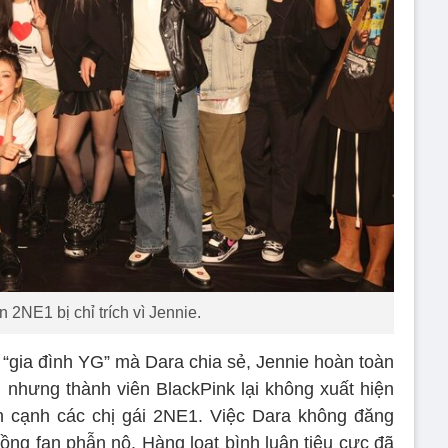
 2NE1 bị chỉ trích vì Jennie.
h “gia đình YG” mà Dara chia sẻ, Jennie hoàn toàn
t, nhưng thành viên BlackPink lại không xuất hiện
n cạnh các chị gái 2NE1. Việc Dara không đăng
ồng fan phẫn nộ. Hàng loạt bình luận tiêu cực đã