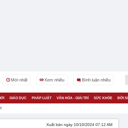
Mới nhất
Xem nhiều
Bình luận nhiều
IỚI
GIÁO DỤC
PHÁP LUẬT
VĂN HÓA - GIẢI TRÍ
SỨC KHỎE
ĐỜI S
ỆT
Xuất bản ngày 10/10/2024 07:12 AM