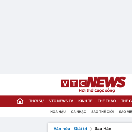
THỜI SỰ
VTC NEWS TV
KINH TẾ
THỂ THAO
THẾ G
HOA HẬU
CA NHẠC
SAO THẾ GIỚI
SAO VI
Văn hóa - Giải trí
Sao Hàn