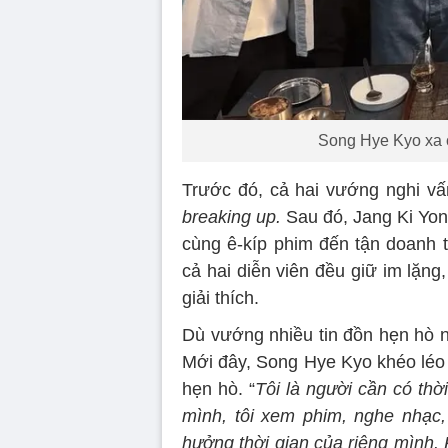
Song Hye Kyo xa cá
Trước đó, cả hai vướng nghi vấ
breaking up.
Sau đó, Jang Ki Yon
cùng ê-kíp phim đến tận doanh t
cả hai diễn viên đều giữ im lặng
giải thích.
Dù vướng nhiều tin đồn hẹn hò n
Mới đây, Song Hye Kyo khéo léo 
hẹn hò. “
Tôi là người cần có thờ
mình, tôi xem phim, nghe nhạc,
hưởng thời gian của riêng mình. K