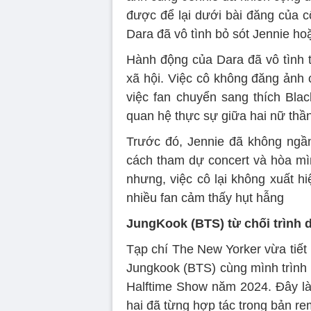
được để lại dưới bài đăng của c
Dara đã vô tình bỏ sót Jennie hoặ
Hành động của Dara đã vô tình t
xã hội. Việc cô không đăng ảnh 
việc fan chuyển sang thích Blac
quan hệ thực sự giữa hai nữ thầ
Trước đó, Jennie đã không ngần
cách tham dự concert và hòa mìn
nhưng, việc cô lại không xuất h
nhiều fan cảm thấy hụt hẫng
JungKook (BTS) từ chối trình d
Tạp chí The New Yorker vừa tiết l
Jungkook (BTS) cùng mình trình
Halftime Show năm 2024. Đây là
hai đã từng hợp tác trong bản rem