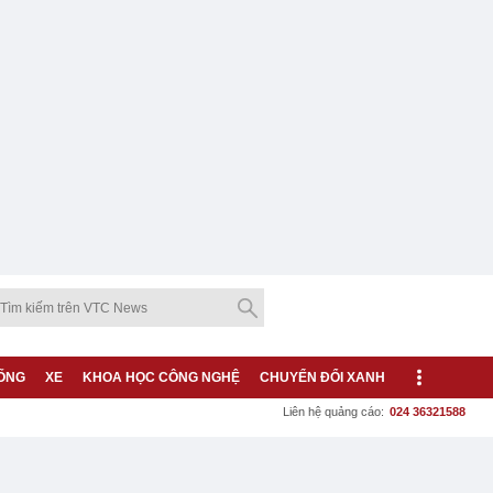
ỐNG
XE
KHOA HỌC CÔNG NGHỆ
CHUYỂN ĐỔI XANH
Liên hệ quảng cáo:
024 36321588