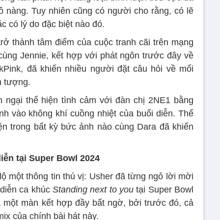
ô nàng. Tuy nhiên cũng có người cho rằng, có lẽ
c có lý do đặc biệt nào đó.
rở thành tâm điểm của cuộc tranh cãi trên mạng
cùng Jennie, kết hợp với phát ngôn trước đây về
kPink, đã khiến nhiều người đặt câu hỏi về mối
n tượng.
 ngại thể hiện tình cảm với đàn chị 2NE1 bằng
h vào không khí cuồng nhiệt của buổi diễn. Thế
iện trong bất kỳ bức ảnh nào cùng Dara đã khiến
iễn tại Super Bowl 2024
ộ một thông tin thú vị: Usher đã từng ngỏ lời mời
 diễn ca khúc
Standing next to you
tại Super Bowl
 một màn kết hợp đầy bất ngờ, bởi trước đó, cả
ix của chính bài hát này.