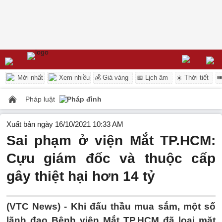
Mới nhất
Xem nhiều
💰 Giá vàng
📅 Lịch âm
☀️ Thời tiết

Pháp luật
Pháp đình
Xuất bản ngày 16/10/2021 10:33 AM
Sai phạm ở viện Mắt TP.HCM:
Cựu giám đốc và thuộc cấp
gây thiệt hại hơn 14 tỷ
(VTC News) -
Khi đấu thầu mua sắm, một số
lãnh đạo Bệnh viện Mắt TP.HCM đã loại mặt