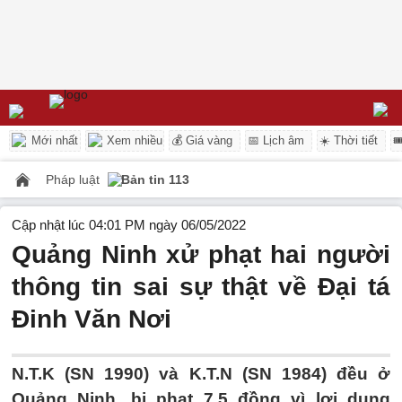
Mới nhất
Xem nhiều
💰 Giá vàng
📅 Lịch âm
☀️ Thời tiết

Pháp luật
Bản tin 113
Cập nhật lúc 04:01 PM ngày 06/05/2022
Quảng Ninh xử phạt hai người
thông tin sai sự thật về Đại tá
Đinh Văn Nơi
N.T.K (SN 1990) và K.T.N (SN 1984) đều ở
Quảng Ninh, bị phạt 7,5 đồng vì lợi dụng