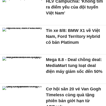
HLV Campuchia: 'Không tìm
ra điểm yếu của đội tuyển
Việt Nam'
Tin xe 8/8: BMW X1 về Việt
Nam, Ford Territory Hybrid
có bản Platinum
Mega 8.8 - Deal chồng deal:
MediaMart tung loạt deal
điện máy giảm sốc đến 50%
Cơ hội săn 20 vé Van Gogh
Timeless cùng quà tặng
phiên bản giới hạn từ