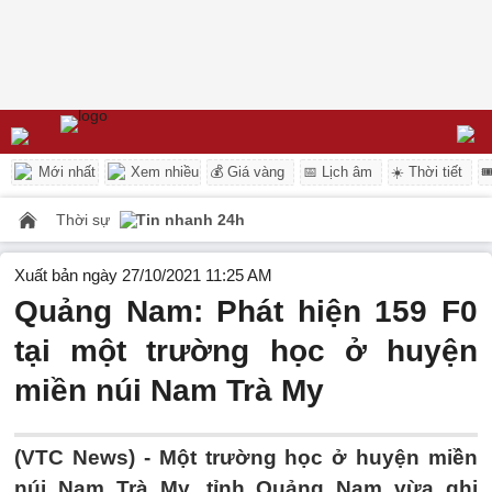
Mới nhất
Xem nhiều
💰 Giá vàng
📅 Lịch âm
☀️ Thời tiết

Thời sự
Tin nhanh 24h
Xuất bản ngày 27/10/2021 11:25 AM
Quảng Nam: Phát hiện 159 F0
tại một trường học ở huyện
miền núi Nam Trà My
(VTC News) -
Một trường học ở huyện miền
núi Nam Trà My, tỉnh Quảng Nam vừa ghi