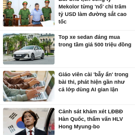
Mekolor từng 'nổ' chi trăm
tỷ USD làm đường sắt cao
tốc
Top xe sedan đáng mua
trong tầm giá 500 triệu đồng
Giáo viên cài 'bẫy ẩn' trong
bài thi, phát hiện gần như
cả lớp dùng AI gian lận
Cảnh sát khám xét LĐBĐ
Hàn Quốc, thẩm vấn HLV
Hong Myung-bo