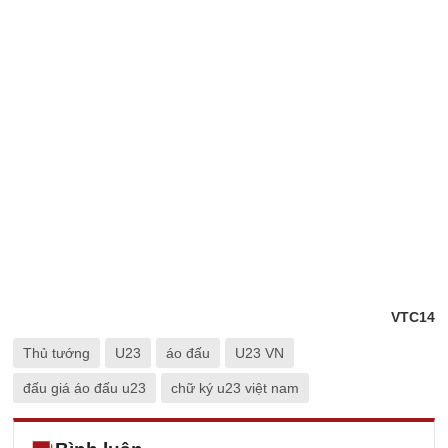
VTC14
Thủ tướng
U23
áo đấu
U23 VN
đấu giá áo đấu u23
chữ ký u23 việt nam