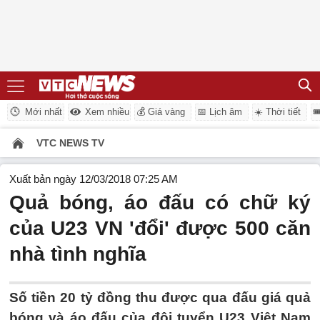
Mới nhất
Xem nhiều
💰 Giá vàng
📅 Lịch âm
☀️ Thời tiết

VTC NEWS TV
Xuất bản ngày 12/03/2018 07:25 AM
Quả bóng, áo đấu có chữ ký
của U23 VN 'đổi' được 500 căn
nhà tình nghĩa
Số tiền 20 tỷ đồng thu được qua đấu giá quả
bóng và áo đấu của đội tuyển U23 Việt Nam