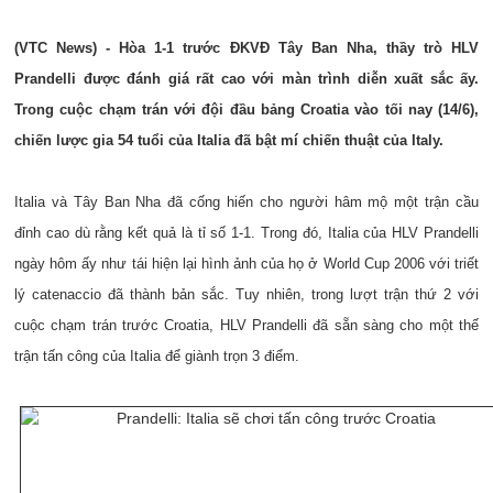
(VTC News) - Hòa 1-1 trước ĐKVĐ Tây Ban Nha, thầy trò HLV
Prandelli được đánh giá rất cao với màn trình diễn xuất sắc ấy.
Trong cuộc chạm trán với đội đầu bảng Croatia vào tối nay (14/6),
chiến lược gia 54 tuổi của Italia đã bật mí chiến thuật của Italy.
Italia và Tây Ban Nha đã cống hiến cho người hâm mộ một trận cầu
đỉnh cao dù rằng kết quả là tỉ số 1-1. Trong đó, Italia của HLV Prandelli
ngày hôm ấy như tái hiện lại hình ảnh của họ ở World Cup 2006 với triết
lý catenaccio đã thành bản sắc. Tuy nhiên, trong lượt trận thứ 2 với
cuộc chạm trán trước Croatia, HLV Prandelli đã sẵn sàng cho một thế
trận tấn công của Italia để giành trọn 3 điểm.