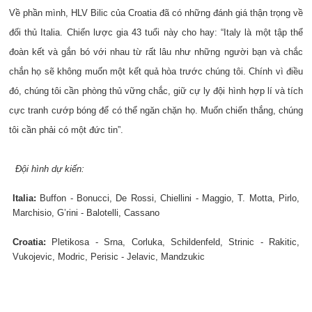
Về phần mình, HLV Bilic của Croatia đã có những đánh giá thận trọng về
đối thủ Italia. Chiến lược gia 43 tuổi này cho hay: “Italy là một tập thể
đoàn kết và gắn bó với nhau từ rất lâu như những người bạn và chắc
chắn họ sẽ không muốn một kết quả hòa trước chúng tôi. Chính vì điều
đó, chúng tôi cần phòng thủ vững chắc, giữ cự ly đội hình hợp lí và tích
cực tranh cướp bóng để có thể ngăn chặn họ. Muốn chiến thắng, chúng
tôi cần phải có một đức tin”.
Đội hình dự kiến:
Italia:
Buffon - Bonucci, De Rossi, Chiellini - Maggio, T. Motta, Pirlo,
Marchisio, G’rini - Balotelli, Cassano
Croatia:
Pletikosa - Srna, Corluka, Schildenfeld, Strinic - Rakitic,
Vukojevic, Modric, Perisic - Jelavic, Mandzukic