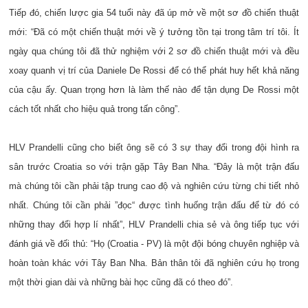
Tiếp đó, chiến lược gia 54 tuổi này đã úp mở về một sơ đồ chiến thuật
mới: “Đã có một chiến thuật mới về ý tưởng tồn tại trong tâm trí tôi. Ít
ngày qua chúng tôi đã thử nghiệm với 2 sơ đồ chiến thuật mới và đều
xoay quanh vị trí của Daniele De Rossi để có thể phát huy hết khả năng
của cậu ấy. Quan trọng hơn là làm thế nào để tận dụng De Rossi một
cách tốt nhất cho hiệu quả trong tấn công”.
HLV Prandelli cũng cho biết ông sẽ có 3 sự thay đổi trong đội hình ra
sân trước Croatia so với trận gặp Tây Ban Nha. “Đây là một trận đấu
mà chúng tôi cần phải tập trung cao độ và nghiên cứu từng chi tiết nhỏ
nhất. Chúng tôi cần phải ”đọc“ được tình huống trận đấu để từ đó có
những thay đổi hợp lí nhất”, HLV Prandelli chia sẻ và ông tiếp tục với
đánh giá về đối thủ: “Họ (Croatia - PV) là một đội bóng chuyên nghiệp và
hoàn toàn khác với Tây Ban Nha. Bản thân tôi đã nghiên cứu họ trong
một thời gian dài và những bài học cũng đã có theo đó”.