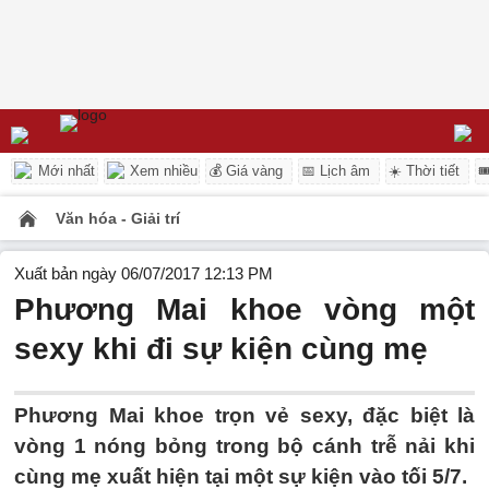
Mới nhất
Xem nhiều
💰 Giá vàng
📅 Lịch âm
☀️ Thời tiết

Văn hóa - Giải trí
Xuất bản ngày 06/07/2017 12:13 PM
Phương Mai khoe vòng một
sexy khi đi sự kiện cùng mẹ
Phương Mai khoe trọn vẻ sexy, đặc biệt là
vòng 1 nóng bỏng trong bộ cánh trễ nải khi
cùng mẹ xuất hiện tại một sự kiện vào tối 5/7.