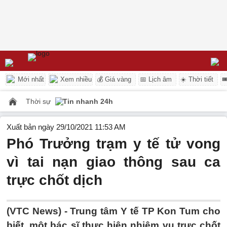
Mới nhất
Xem nhiều
💰 Giá vàng
📅 Lịch âm
☀️ Thời tiết

Thời sự
Tin nhanh 24h
Xuất bản ngày 29/10/2021 11:53 AM
Phó Trưởng trạm y tế tử vong
vì tai nạn giao thông sau ca
trực chốt dịch
(VTC News) -
Trung tâm Y tế TP Kon Tum cho
biết, một bác sĩ thực hiện nhiệm vụ trực chốt