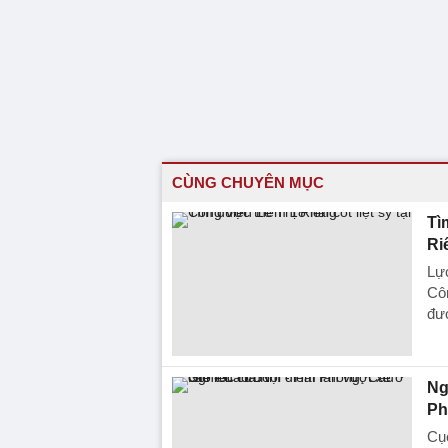
CÙNG CHUYÊN MỤC
Tì
Ri
Lực
Côn
đượ
Ng
Ph
Cụ