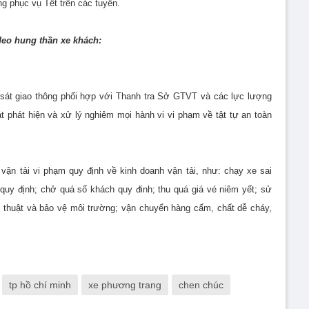
g phục vụ Tết trên các tuyến.
deo hung thần xe khách:
sát giao thông phối hợp với Thanh tra Sở GTVT và các lực lượng
t phát hiện và xử lý nghiêm mọi hành vi vi phạm về tật tự an toàn
h vận tải vi phạm quy định về kinh doanh vận tải, như: chạy xe sai
 quy định; chở quá số khách quy đinh; thu quá giá vé niêm yết; sử
 thuật và bảo vệ môi trường; vận chuyển hàng cấm, chất dễ cháy,
tp hồ chí minh
xe phương trang
chen chúc