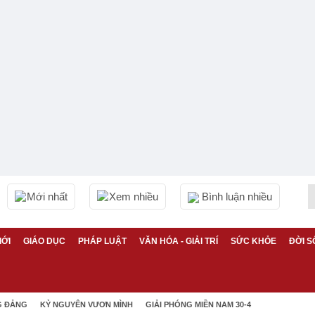
Mới nhất
Xem nhiều
Bình luận nhiều
IỚI
GIÁO DỤC
PHÁP LUẬT
VĂN HÓA - GIẢI TRÍ
SỨC KHỎE
ĐỜI S
G ĐẢNG
KỶ NGUYÊN VƯƠN MÌNH
GIẢI PHÓNG MIỀN NAM 30-4