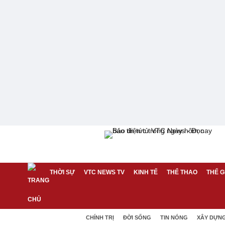
THỜI SỰ
VTC NEWS TV
KINH TẾ
THỂ THAO
THẾ G
CHÍNH TRỊ
ĐỜI SỐNG
TIN NÓNG
XÂY DỰN