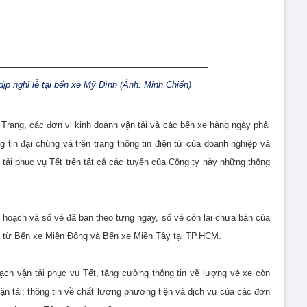
p nghỉ lễ tại bến xe Mỹ Đình (Ảnh: Minh Chiến)
ang, các đơn vị kinh doanh vận tải và các bến xe hàng ngày phải
 tin đại chúng và trên trang thông tin điện tử của doanh nghiệp và
 tải phục vụ Tết trên tất cả các tuyến của Công ty này những thông
ế hoạch và số vé đã bán theo từng ngày, số vé còn lại chưa bán của
át từ Bến xe Miền Đông và Bến xe Miền Tây tại TP.HCM.
oạch vận tải phục vụ Tết, tăng cường thông tin về lượng vé xe còn
ận tải; thông tin về chất lượng phương tiện và dịch vụ của các đơn