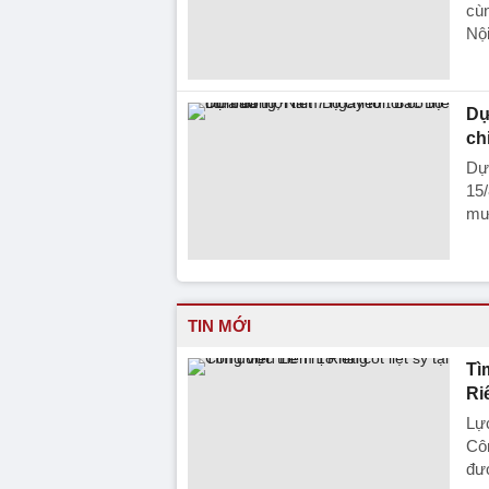
cùn
Nội
Dự
ch
Dự 
15/
mưa
TIN MỚI
Tì
Ri
Lực
Côn
đượ