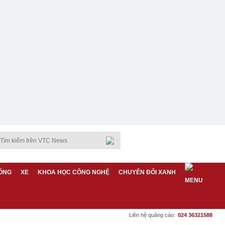
ỐNG
XE
KHOA HỌC CÔNG NGHỆ
CHUYỂN ĐỔI XANH
Liên hệ quảng cáo:
024 36321588