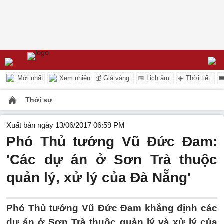
Mới nhất
Xem nhiều
💰 Giá vàng
📅 Lịch âm
☀️ Thời tiết

Thời sự
Xuất bản ngày 13/06/2017 06:59 PM
Phó Thủ tướng Vũ Đức Đam:
'Các dự án ở Sơn Trà thuộc
quản lý, xử lý của Đà Nẵng'
Phó Thủ tướng Vũ Đức Đam khẳng định các
dự án ở Sơn Trà thuộc quản lý và xử lý của