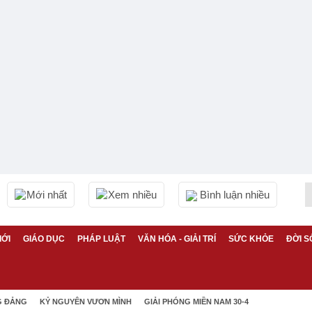
Mới nhất
Xem nhiều
Bình luận nhiều
IỚI
GIÁO DỤC
PHÁP LUẬT
VĂN HÓA - GIẢI TRÍ
SỨC KHỎE
ĐỜI S
G ĐẢNG
KỶ NGUYÊN VƯƠN MÌNH
GIẢI PHÓNG MIỀN NAM 30-4