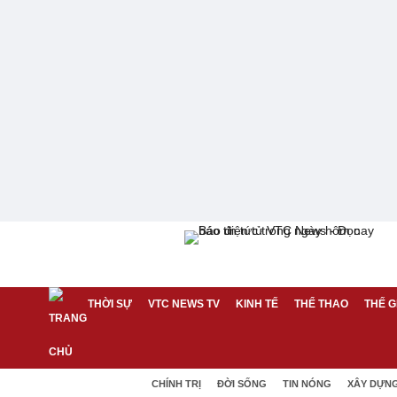
THỜI SỰ
VTC NEWS TV
KINH TẾ
THỂ THAO
THẾ G
CHÍNH TRỊ
ĐỜI SỐNG
TIN NÓNG
XÂY DỰN