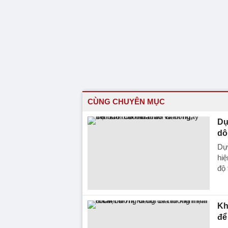
CÙNG CHUYÊN MỤC
Dự
dô
Dự
hiệ
độ 
Kh
để 