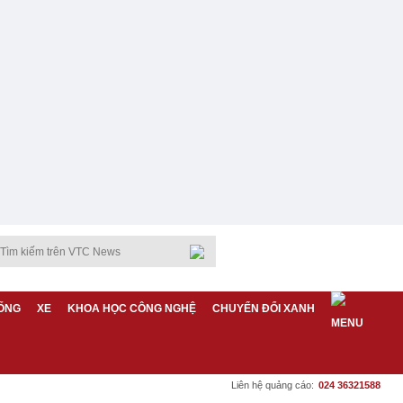
ỐNG
XE
KHOA HỌC CÔNG NGHỆ
CHUYỂN ĐỔI XANH
Liên hệ quảng cáo:
024 36321588