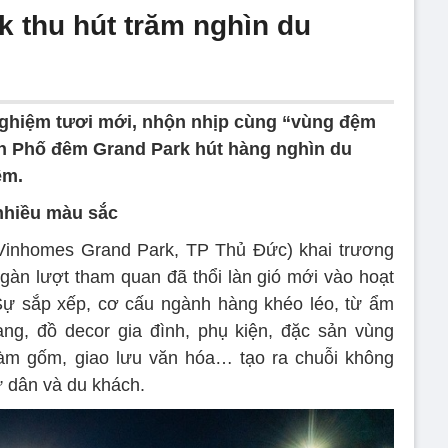
 thu hút trăm nghìn du
nghiệm tươi mới, nhộn nhịp cùng “vùng đệm
iến Phố đêm Grand Park hút hàng nghìn du
ệm.
nhiều màu sắc
inhomes Grand Park, TP Thủ Đức) khai trương
àn lượt tham quan đã thổi làn gió mới vào hoạt
Sự sắp xếp, cơ cấu ngành hàng khéo léo, từ ẩm
trang, đồ decor gia đình, phụ kiện, đặc sản vùng
làm gốm, giao lưu văn hóa… tạo ra chuỗi không
ư dân và du khách.