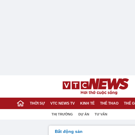
THỜI SỰ
VTC NEWS TV
KINH TẾ
THỂ THAO
THẾ G
THỊ TRƯỜNG
DỰ ÁN
TƯ VẤN
Bất động sản