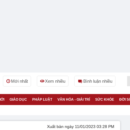
Mới nhất
Xem nhiều
Bình luận nhiều
IỚI
GIÁO DỤC
PHÁP LUẬT
VĂN HÓA - GIẢI TRÍ
SỨC KHỎE
ĐỜI S
Xuất bản ngày 11/01/2023 03:28 PM