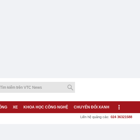
ỐNG
XE
KHOA HỌC CÔNG NGHỆ
CHUYỂN ĐỔI XANH
Liên hệ quảng cáo:
024 36321588