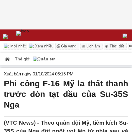
Mới nhất
Xem nhiều
💰 Giá vàng
📅 Lịch âm
☀️ Thời tiết

Thế giới
Quân sự
Xuất bản ngày 01/10/2024 06:15 PM
Phi công F-16 Mỹ la thất thanh
trước đòn tạt đầu của Su-35S
Nga
(VTC News) -
Theo quân đội Mỹ, tiêm kích Su-
35S của Nga đột ngột vọt lên từ phía sau và