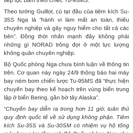
tiếp tục bám theo chiếc Tu-95MS.
Theo tướng Guillot, cú tạt đầu của tiêm kích Su-
35S Nga là “hành vi làm mất an toàn, thiếu
chuyên nghiệp và gây nguy hiểm cho tất cả các
bên”. Đồng thời nhấn mạnh đây không phải
những gì NORAD trông đợi ở một lực lượng
không quân chuyên nghiệp.
Bộ Quốc phòng Nga chưa bình luận về thông tin
trên. Cơ quan này ngày 24/9 thông báo hai máy
bay ném bom chiến lược Tu-95MS đã “thực hiện
chuyến bay theo kế hoạch trên vùng biển trung
lập ở biển Bering, gần bờ tây Alaska”.
“
Chuyến bay diễn ra trong hơn 11 giờ, tuân thủ
quy định quốc tế về sử dụng không phận. Tiêm
kích Su-35S và Su-30SM có nhiệm vụ hộ tống