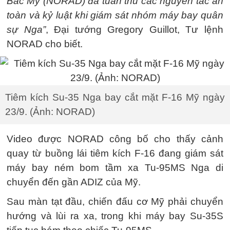
Bắc Mỹ (NORAD) đã tuân thủ các nguyên tắc an
toàn và kỷ luật khi giám sát nhóm máy bay quân
sự Nga”
, Đại tướng Gregory Guillot, Tư lệnh
NORAD cho biết.
Tiêm kích Su-35 Nga bay cắt mặt F-16 Mỹ ngày
23/9. (Ảnh: NORAD)
Video được NORAD công bố cho thấy cảnh
quay từ buồng lái tiêm kích F-16 đang giám sát
máy bay ném bom tầm xa Tu-95MS Nga di
chuyển đến gần ADIZ của Mỹ.
Sau màn tạt đầu, chiến đấu cơ Mỹ phải chuyển
hướng và lùi ra xa, trong khi máy bay Su-35S