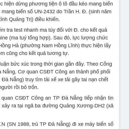
c hiện dừng phương tiện ô tô đầu kéo mang biển
 mang biển số UN-2432 do Trần H. Đ. (sinh năm
tỉnh Quảng Trị) điều khiển.
 tra test nhanh ma túy đối với Đ. cho kết quả
ne (ma tuý tổng hợp). Sau đó, lực lượng chức
 Hồng Hà (phường Nam Hồng Lĩnh) thực hiện lấy
m cũng cho kết quả tương tự.
luận bức xúc trong thời gian gần đây. Theo Cổng
Đà Nẵng, Cơ quan CSĐT Công an thành phố phối
à Nẵng) truy tìm tài xế xe tải gây tai nạn chết
người rồi bỏ trốn.
Cơ quan CSĐT Công an TP Đà Nẵng tiếp nhận tin
ng xảy ra tại ngã ba đường Quảng Xương-DH2 (xã
.T.N (SN 1988, trú TP Đà Nẵng) đi xe máy biển số