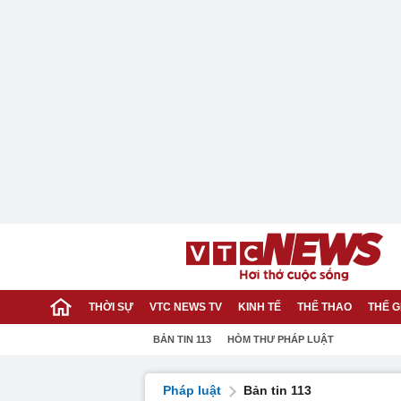
THỜI SỰ
VTC NEWS TV
KINH TẾ
THỂ THAO
THẾ G
BẢN TIN 113
HÒM THƯ PHÁP LUẬT
Pháp luật
Bản tin 113