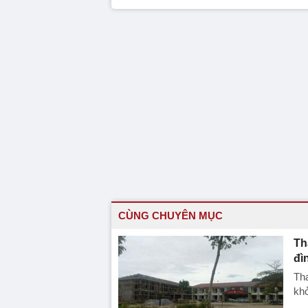
CÙNG CHUYÊN MỤC
Th
đì
Tha
khở