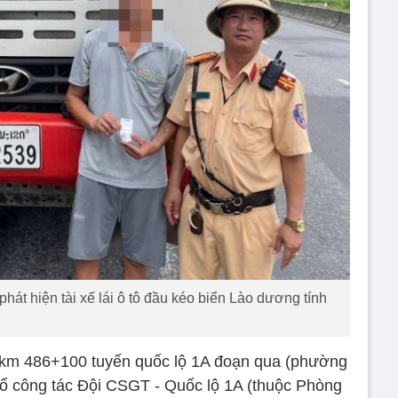
t hiện tài xế lái ô tô đầu kéo biển Lào dương tính
ại km 486+100 tuyến quốc lộ 1A đoạn qua (phường
tổ công tác Đội CSGT - Quốc lộ 1A (thuộc Phòng