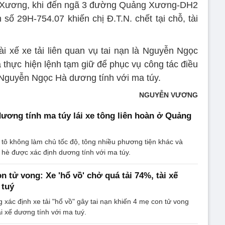
 Xương, khi đến ngã 3 đường Quảng Xương-DH2
 số 29H-754.07 khiến chị Đ.T.N. chết tại chỗ, tài
 xế xe tải liên quan vụ tai nạn là Nguyễn Ngọc
à thực hiện lệnh tạm giữ để phục vụ công tác điều
ế Nguyễn Ngọc Hà dương tính với ma túy.
NGUYỄN VƯƠNG
 dương tính ma túy lái xe tông liên hoàn ở Quảng
ô tô không làm chủ tốc độ, tông nhiều phương tiện khác và
 hè được xác định dương tính với ma túy.
n tử vong: Xe 'hổ vồ' chở quá tải 74%, tài xế
 tuý
xác định xe tải "hổ vồ" gây tai nạn khiến 4 mẹ con tử vong
ài xế dương tính với ma tuý.