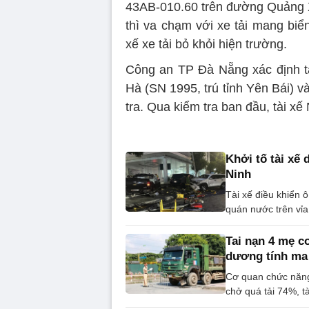
43AB-010.60 trên đường Quảng
thì va chạm với xe tải mang biển
xế xe tải bỏ khỏi hiện trường.
Công an TP Đà Nẵng xác định tài
Hà (SN 1995, trú tỉnh Yên Bái) v
tra. Qua kiểm tra ban đầu, tài x
Khởi tố tài xế
Ninh
Tài xế điều khiển 
quán nước trên vỉa
Tai nạn 4 mẹ co
dương tính ma
Cơ quan chức năng 
chở quá tải 74%, t