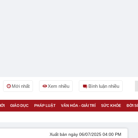
Mới nhất
Xem nhiều
Bình luận nhiều
IỚI
GIÁO DỤC
PHÁP LUẬT
VĂN HÓA - GIẢI TRÍ
SỨC KHỎE
ĐỜI S
Xuất bản ngày 06/07/2025 04:00 PM