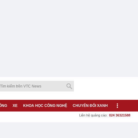
ỐNG
XE
KHOA HỌC CÔNG NGHỆ
CHUYỂN ĐỔI XANH
Liên hệ quảng cáo:
024 36321588