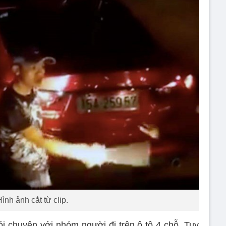
ình ảnh cắt từ clip.
ói chuyện với nhóm người đi trên ô tô 4 chỗ. Tuy