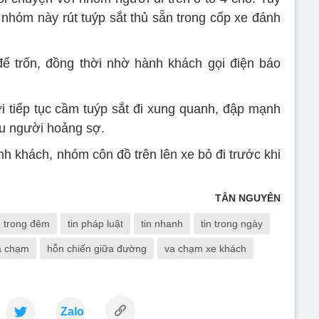
ị nhóm này rút tuýp sắt thủ sẵn trong cốp xe đánh
để trốn, đồng thời nhờ hành khách gọi điện báo
 tiếp tục cầm tuýp sắt đi xung quanh, đập mạnh
ều người hoảng sợ.
nh khách, nhóm côn đồ trên lên xe bỏ đi trước khi
TÂN NGUYÊN
n trong đêm
tin pháp luật
tin nhanh
tin trong ngày
a chạm
hỗn chiến giữa đường
va chạm xe khách
Zalo