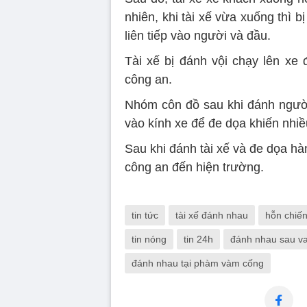
nhiên, khi tài xế vừa xuống thì b
liên tiếp vào người và đầu.
Tài xế bị đánh vội chạy lên xe 
công an.
Nhóm côn đồ sau khi đánh người
vào kính xe để đe dọa khiến nhi
Sau khi đánh tài xế và đe dọa hà
công an đến hiện trường.
tin tức
tài xế đánh nhau
hỗn chiế
tin nóng
tin 24h
đánh nhau sau v
đánh nhau tại phàm vàm cống