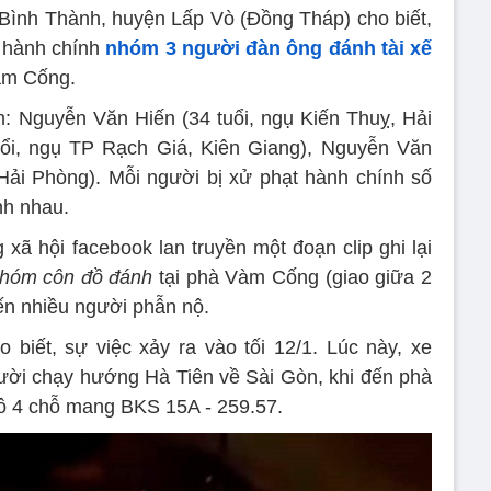
 Bình Thành, huyện Lấp Vò (Đồng Tháp) cho biết,
 hành chính
nhóm 3 người đàn ông đánh tài xế
àm Cống.
: Nguyễn Văn Hiến (34 tuổi, ngụ Kiến Thuỵ, Hải
uổi, ngụ TP Rạch Giá, Kiên Giang), Nguyễn Văn
Hải Phòng). Mỗi người bị xử phạt hành chính số
nh nhau.
xã hội facebook lan truyền một đoạn clip ghi lại
nhóm côn đồ đánh
tại phà Vàm Cống (giao giữa 2
ến nhiều người phẫn nộ.
o biết, sự việc xảy ra vào tối 12/1. Lúc này, xe
ời chạy hướng Hà Tiên về Sài Gòn, khi đến phà
tô 4 chỗ mang BKS 15A - 259.57.