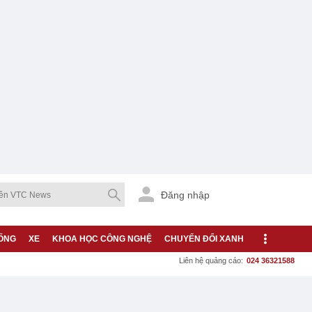
Đăng nhập
ỐNG
XE
KHOA HỌC CÔNG NGHỆ
CHUYỂN ĐỔI XANH
Liên hệ quảng cáo:
024 36321588