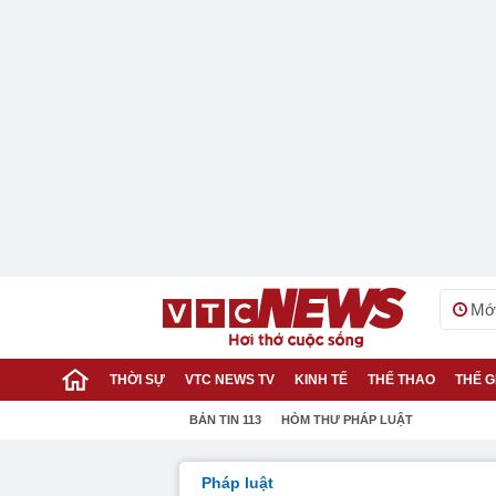
Mới
THỜI SỰ
VTC NEWS TV
KINH TẾ
THỂ THAO
THẾ G
BẢN TIN 113
HÒM THƯ PHÁP LUẬT
Pháp luật