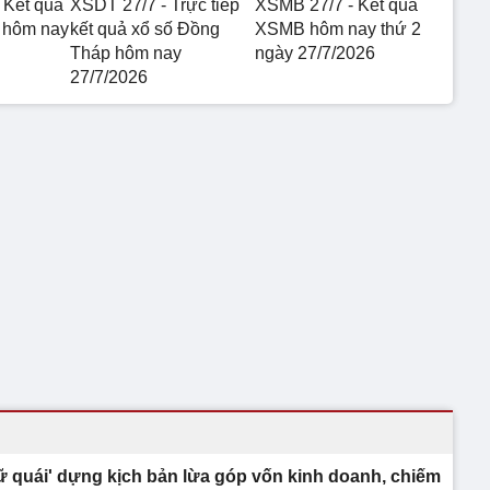
 Kết quả
XSDT 27/7 - Trực tiếp
XSMB 27/7 - Kết quả
 hôm nay
kết quả xổ số Đồng
XSMB hôm nay thứ 2
Tháp hôm nay
ngày 27/7/2026
27/7/2026
ữ quái' dựng kịch bản lừa góp vốn kinh doanh, chiếm