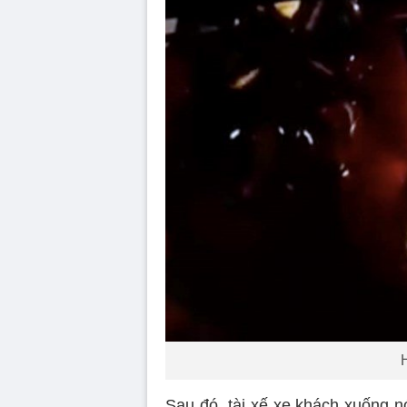
H
Sau đó, tài xế xe khách xuống n