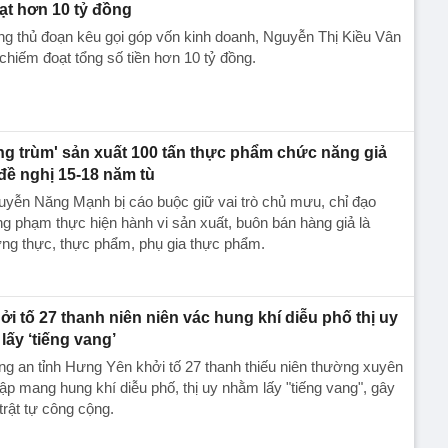
ạt hơn 10 tỷ đồng
g thủ đoạn kêu gọi góp vốn kinh doanh, Nguyễn Thị Kiều Vân
chiếm đoạt tổng số tiền hơn 10 tỷ đồng.
ng trùm' sản xuất 100 tấn thực phẩm chức năng giả
 đề nghị 15-18 năm tù
yễn Năng Mạnh bị cáo buộc giữ vai trò chủ mưu, chỉ đạo
g phạm thực hiện hành vi sản xuất, buôn bán hàng giả là
ng thực, thực phẩm, phụ gia thực phẩm.
ởi tố 27 thanh niên niên vác hung khí diễu phố thị uy
 lấy ‘tiếng vang’
g an tỉnh Hưng Yên khởi tố 27 thanh thiếu niên thường xuyên
tập mang hung khí diễu phố, thị uy nhằm lấy "tiếng vang", gây
 trật tự công cộng.