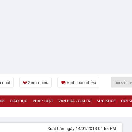
 nhất
Xem nhiều
Bình luận nhiều
IỚI
GIÁO DỤC
PHÁP LUẬT
VĂN HÓA - GIẢI TRÍ
SỨC KHỎE
ĐỜI S
Xuất bản ngày 14/01/2018 04:55 PM