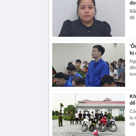
đo
Bằn
đã 
'Ô
bị
Ngu
đồn
lươ
Kh
để
Côn
tụ 
rối