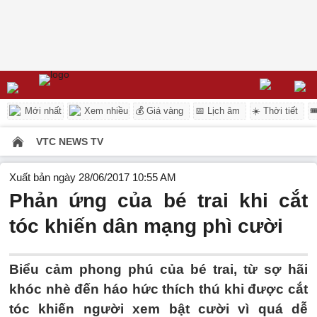
Mới nhất
Xem nhiều
💰 Giá vàng
📅 Lịch âm
☀️ Thời tiết

VTC NEWS TV
Xuất bản ngày 28/06/2017 10:55 AM
Phản ứng của bé trai khi cắt
tóc khiến dân mạng phì cười
Biểu cảm phong phú của bé trai, từ sợ hãi
khóc nhè đến háo hức thích thú khi được cắt
tóc khiến người xem bật cười vì quá dễ