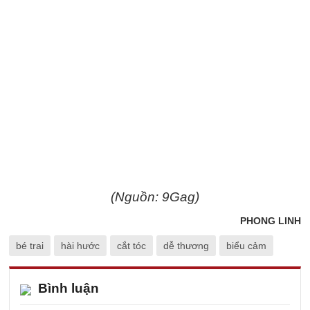
(Nguồn: 9Gag)
PHONG LINH
bé trai
hài hước
cắt tóc
dễ thương
biểu cảm
Bình luận