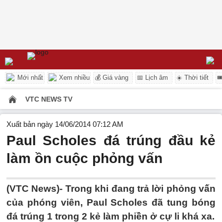
Mới nhất
Xem nhiều
💰 Giá vàng
📅 Lịch âm
☀️ Thời tiết

VTC NEWS TV
Xuất bản ngày 14/06/2014 07:12 AM
Paul Scholes đá trúng đầu kẻ
làm ồn cuộc phỏng vấn
(VTC News)- Trong khi đang trả lời phỏng vấn
của phóng viên, Paul Scholes đã tung bóng
đá trúng 1 trong 2 kẻ làm phiền ở cự li khá xa.