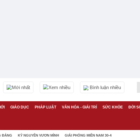
Mới nhất
Xem nhiều
Bình luận nhiều
IỚI
GIÁO DỤC
PHÁP LUẬT
VĂN HÓA - GIẢI TRÍ
SỨC KHỎE
ĐỜI S
G ĐẢNG
KỶ NGUYÊN VƯƠN MÌNH
GIẢI PHÓNG MIỀN NAM 30-4