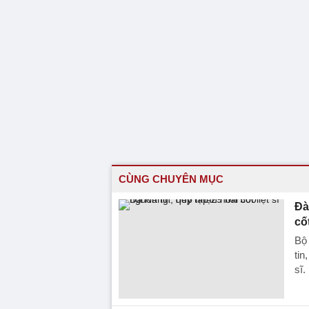
CÙNG CHUYÊN MỤC
Đà
cốt
Bộ
tin
sĩ.