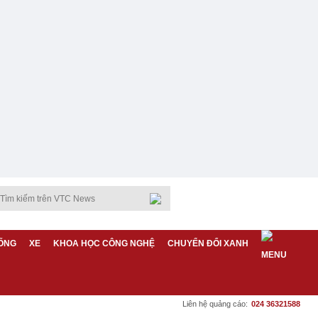
ỐNG
XE
KHOA HỌC CÔNG NGHỆ
CHUYỂN ĐỔI XANH
Liên hệ quảng cáo:
024 36321588