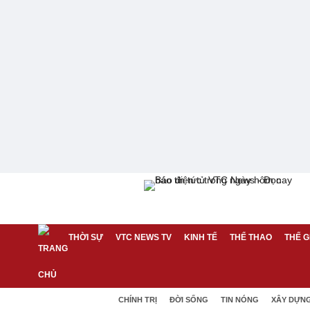
THỜI SỰ
VTC NEWS TV
KINH TẾ
THỂ THAO
THẾ G
CHÍNH TRỊ
ĐỜI SỐNG
TIN NÓNG
XÂY DỰN