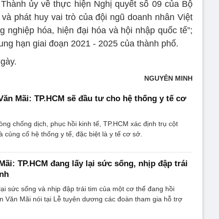
Thành ủy về thực hiện Nghị quyết số 09 của Bộ
 và phát huy vai trò của đội ngũ doanh nhân Việt
 nghiệp hóa, hiện đại hóa và hội nhập quốc tế”;
ung hạn giai đoạn 2021 - 2025 của thành phố.
ngày.
NGUYÊN MINH
Văn Mãi: TP.HCM sẽ đầu tư cho hệ thống y tế cơ
ng chống dịch, phục hồi kinh tế, TP.HCM xác định trụ cột
à củng cố hệ thống y tế, đặc biệt là y tế cơ sở.
ãi: TP.HCM đang lấy lại sức sống, nhịp đập trái
inh
ại sức sống và nhịp đập trái tim của một cơ thể đang hồi
an Văn Mãi nói tại Lễ tuyên dương các đoàn tham gia hỗ trợ