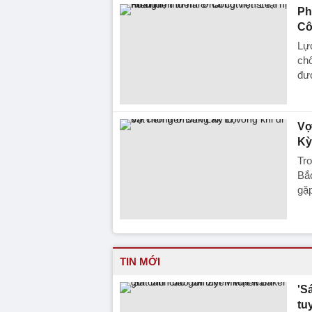
Ph
Cô
Lực
chô
đượ
Vợ
Kỳ
Tro
Bắ
gặp
TIN MỚI
'S
tu