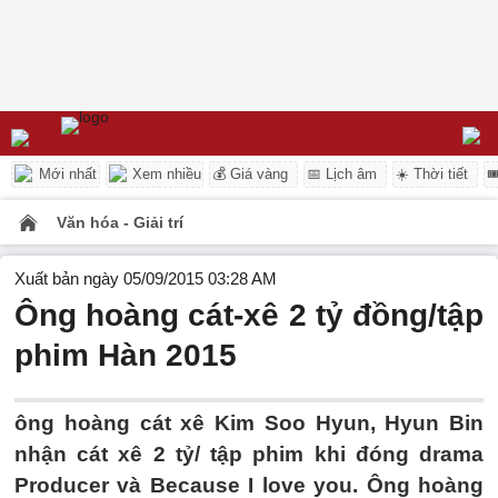
Mới nhất
Xem nhiều
💰 Giá vàng
📅 Lịch âm
☀️ Thời tiết

Văn hóa - Giải trí
Xuất bản ngày 05/09/2015 03:28 AM
Ông hoàng cát-xê 2 tỷ đồng/tập
phim Hàn 2015
ông hoàng cát xê Kim Soo Hyun, Hyun Bin
nhận cát xê 2 tỷ/ tập phim khi đóng drama
Producer và Because I love you. Ông hoàng