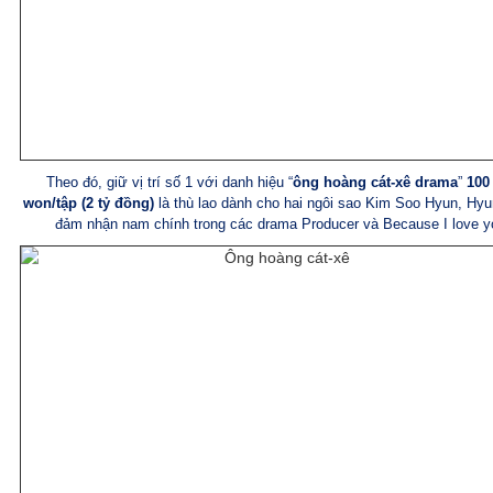
Theo đó, giữ vị trí số 1 với danh hiệu “
ông hoàng cát-xê drama
”
100 
won/tập (2 tỷ đồng)
là thù lao dành cho hai ngôi sao Kim Soo Hyun, Hyu
đảm nhận nam chính trong các drama Producer và Because I love 