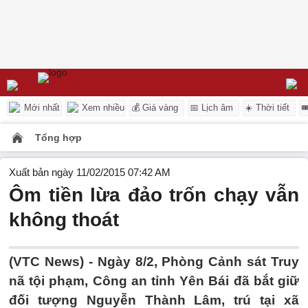
Mới nhất
Xem nhiều
💰 Giá vàng
📅 Lịch âm
☀️ Thời tiết

Tổng hợp
Xuất bản ngày 11/02/2015 07:42 AM
Ôm tiền lừa đảo trốn chạy vẫn
không thoát
(VTC News) - Ngày 8/2, Phòng Cảnh sát Truy
nã tội phạm, Công an tỉnh Yên Bái đã bắt giữ
đối tượng Nguyễn Thành Lâm, trú tại xã