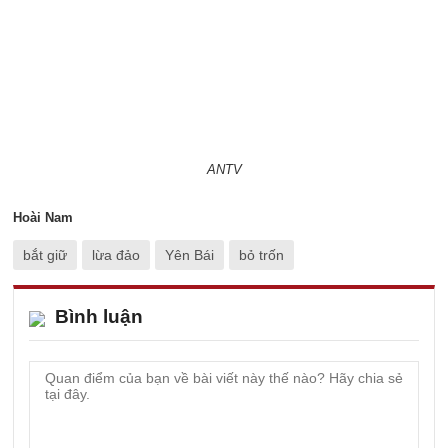
ANTV
Hoài Nam
bắt giữ
lừa đảo
Yên Bái
bỏ trốn
Bình luận