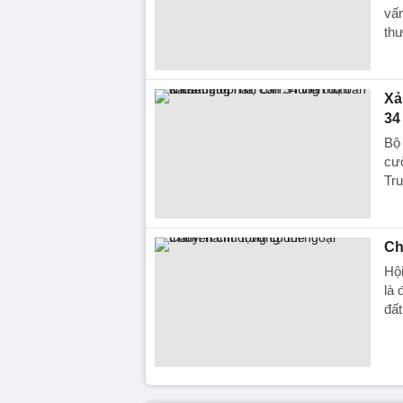
vấn
thư
Xả
34
Bộ 
cườ
Trư
Ch
Hội
là 
đấ