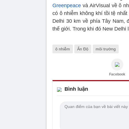
Greenpeace
và AirVisual về ô n
có ô nhiễm không khí tồi tệ nhấ
Delhi 30 km về phía Tây Nam, 
thế giới. Trong khi đó New Delhi 
ô nhiễm
Ấn Độ
môi trường
Facebook
Bình luận