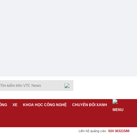
ỐNG
XE
KHOA HỌC CÔNG NGHỆ
CHUYỂN ĐỔI XANH
Liên hệ quảng cáo:
024 36321588