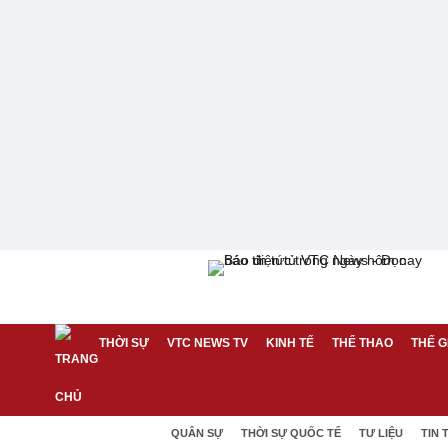
THỜI SỰ
VTC NEWS TV
KINH TẾ
THỂ THAO
THẾ G
QUÂN SỰ
THỜI SỰ QUỐC TẾ
TƯ LIỆU
TIN 