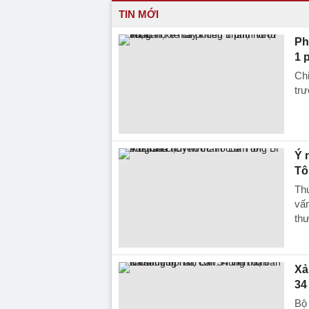
TIN MỚI
Ph
1 
Chi
trư
Ý 
Tô
Th
vấn
thư
Xả
34
Bộ 