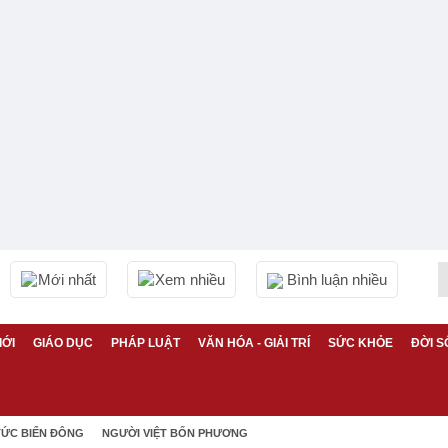
Mới nhất
Xem nhiều
Bình luận nhiều
IỚI
GIÁO DỤC
PHÁP LUẬT
VĂN HÓA - GIẢI TRÍ
SỨC KHỎE
ĐỜI S
TỨC BIỂN ĐÔNG
NGƯỜI VIỆT BỐN PHƯƠNG