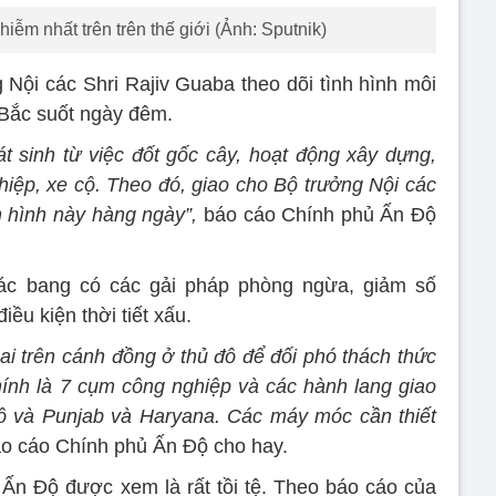
hiễm nhất trên trên thế giới (Ảnh: Sputnik)
Nội các Shri Rajiv Guaba theo dõi tình hình môi
 Bắc suốt ngày đêm.
t sinh từ việc đốt gốc cây, hoạt động xây dựng,
hiệp, xe cộ. Theo đó, giao cho Bộ trưởng Nội các
h hình này hàng ngày”,
báo cáo Chính phủ Ấn Độ
ác bang có các gải pháp phòng ngừa, giảm số
iều kiện thời tiết xấu.
i trên cánh đồng ở thủ đô để đối phó thách thức
ính là 7 cụm công nghiệp và các hành lang giao
đô và Punjab và Haryana. Các máy móc cần thiết
o cáo Chính phủ Ấn Độ cho hay.
Ấn Độ được xem là rất tồi tệ. Theo báo cáo của