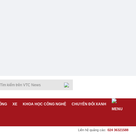
ỐNG
XE
KHOA HỌC CÔNG NGHỆ
CHUYỂN ĐỔI XANH
Liên hệ quảng cáo:
024 36321588