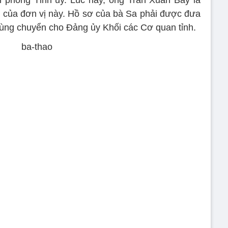
n phòng Tỉnh ủy. Lúc này, ông Trần Xuân Bảy là
 của đơn vị này. Hồ sơ của bà Sa phải được đưa
ùng chuyển cho Đảng ủy Khối các Cơ quan tỉnh.