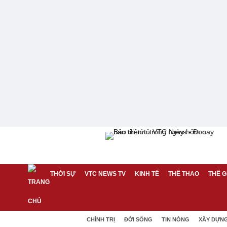
THỜI SỰ
VTC NEWS TV
KINH TẾ
THỂ THAO
THẾ G
CHÍNH TRỊ
ĐỜI SỐNG
TIN NÓNG
XÂY DỰN