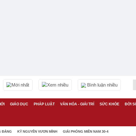
Mới nhất
Xem nhiều
Bình luận nhiều
IỚI
GIÁO DỤC
PHÁP LUẬT
VĂN HÓA - GIẢI TRÍ
SỨC KHỎE
ĐỜI S
G ĐẢNG
KỶ NGUYÊN VƯƠN MÌNH
GIẢI PHÓNG MIỀN NAM 30-4