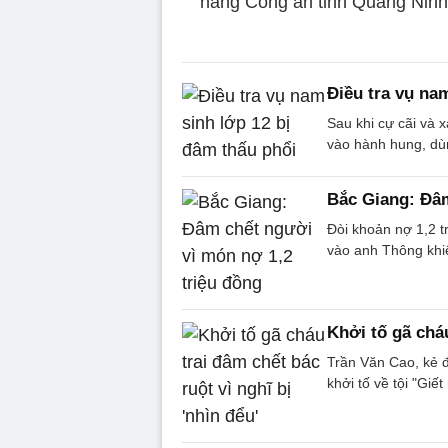
năng Công an tỉnh Quảng Ninh 
Điều tra vụ na
Sau khi cự cãi và x
vào hành hung, dù
Bắc Giang: Đâm
Đòi khoản nợ 1,2 
vào anh Thông khi
Khởi tố gã cháu
Trần Văn Cao, kẻ đâ
khởi tố về tội "Giết