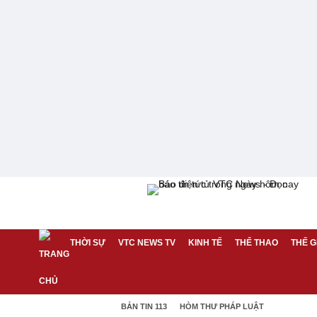
THỜI SỰ
VTC NEWS TV
KINH TẾ
THỂ THAO
THẾ G
BẢN TIN 113
HÒM THƯ PHÁP LUẬT