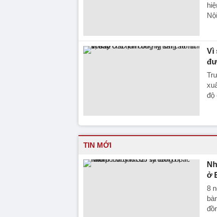
hiệ
Nội
Vì
đư
Trư
xuấ
độ
TIN MỚI
Nh
ở 
8 n
bàn
đồ