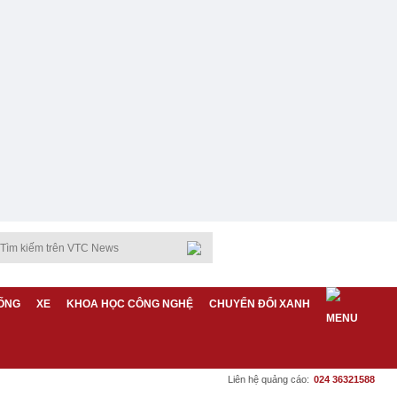
ỐNG
XE
KHOA HỌC CÔNG NGHỆ
CHUYỂN ĐỔI XANH
Liên hệ quảng cáo:
024 36321588