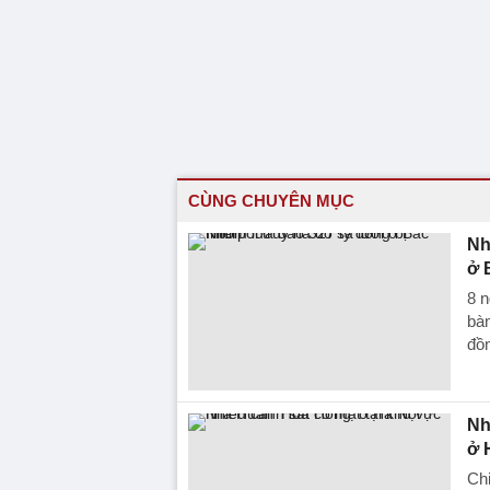
CÙNG CHUYÊN MỤC
Nh
ở 
8 n
bàn
đồ
Nh
ở 
Chi