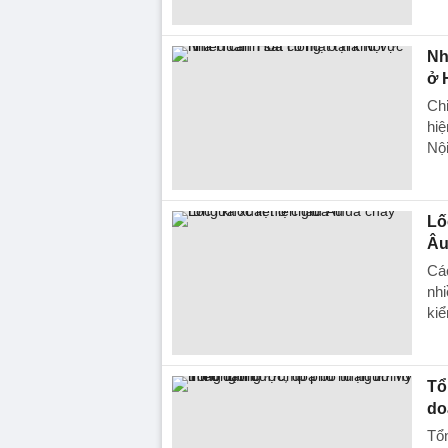
Nh
ở 
Chi
hiệ
Nội
Lố
Â
Các
nhi
kiể
Tổ
do
Tổ