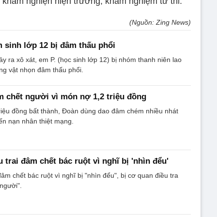
khám nghiện hiện trường, khám nghiệm tử thi.
(Nguồn: Zing News)
m sinh lớp 12 bị đâm thấu phổi
ảy ra xô xát, em P. (học sinh lớp 12) bị nhóm thanh niên lao
ng vật nhọn đâm thấu phổi.
 chết người vì món nợ 1,2 triệu đồng
triệu đồng bất thành, Đoàn dùng dao đâm chém nhiều nhát
ến nạn nhân thiệt mạng.
 trai đâm chết bác ruột vì nghĩ bị 'nhìn đểu'
m chết bác ruột vì nghĩ bị "nhìn đểu", bị cơ quan điều tra
 người".