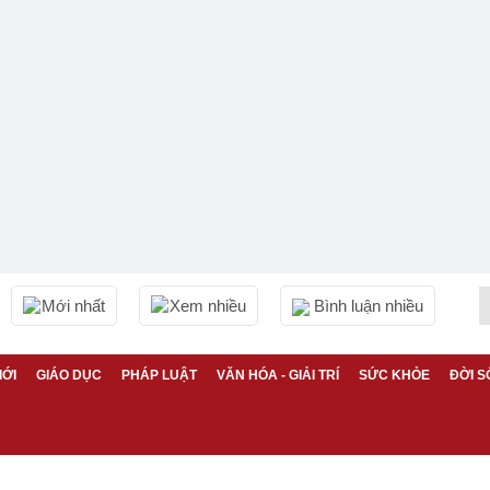
Mới nhất
Xem nhiều
Bình luận nhiều
IỚI
GIÁO DỤC
PHÁP LUẬT
VĂN HÓA - GIẢI TRÍ
SỨC KHỎE
ĐỜI S