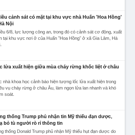
iều cảnh sát có mặt tại khu vực nhà Huấn 'Hoa Hồng'
Hà Nội
ều 6/8, lực lượng công an, trong đó có cảnh sát cơ động, xuất
n tại khu vực nơi ở của Huấn "Hoa Hồng" ở xã Gia Lâm, Hà
.
c lửa xuất hiện giữa mùa cháy rừng khốc liệt ở châu
u
 nhà khoa học cảnh báo hiện tượng lốc lửa xuất hiện trong
ều vụ cháy rừng ở châu Âu, làm ngọn lửa lan nhanh và khó
m soát.
ng thống Trump phủ nhận tin Mỹ thiếu đạn dược,
ạ bỏ tù người rò rỉ thông tin
ng thống Donald Trump phủ nhận Mỹ thiếu hụt đạn dược do