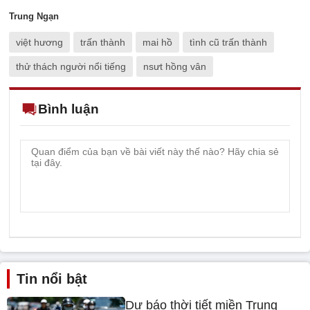
Trung Ngạn
việt hương
trấn thành
mai hồ
tình cũ trấn thành
thử thách người nổi tiếng
nsưt hồng vân
Bình luận
Tin nổi bật
Dự báo thời tiết miền Trung