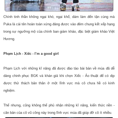
Chính tinh thần không ngại khó, ngại khổ, dám làm đến tận cùng mà
Puka là cái tên hoàn toàn xứng đáng được vào đêm chung kết xếp hạng
trong sự ngưỡng mộ của chính ban giám khảo, đặc biệt giám khảo Việt
Hương.
Phạm Lịch - Xiếc - I’m a good girl
Phạm Lịch với những kĩ năng đã được đào tào bài bản về múa đã dễ
dàng chinh phục BGK và khán giả khi chọn Xiếc - Ảo thuật để có dịp
được thử thách bản thân ở một lĩnh vực mà cô chưa hề có kinh
nghiệm.
Thế nhưng, cũng không thể phủ nhận những kĩ năng, kiến thức nền -
căn bản của cô vũ công này trong lĩnh vực múa đã giúp đỡ cô ít nhiều.