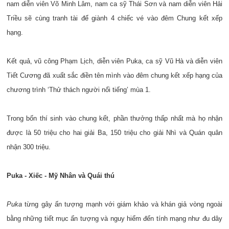
nam diễn viên Võ Minh Lâm, nam ca sỹ Thái Sơn và nam diễn viên Hải
Triều sẽ cùng tranh tài để giành 4 chiếc vé vào đêm Chung kết xếp
hạng.
Kết quả, vũ công Phạm Lịch, diễn viên Puka, ca sỹ Vũ Hà và diễn viên
Tiết Cương đã xuất sắc điền tên mình vào đêm chung kết xếp hạng của
chương trình ‘Thử thách người nổi tiếng’ mùa 1.
Trong bốn thí sinh vào chung kết, phần thưởng thấp nhất mà họ nhận
được là 50 triệu cho hai giải Ba, 150 triệu cho giải Nhì và Quán quân
nhận 300 triệu.
Puka - Xiếc - Mỹ Nhân và Quái thú
Puka
từng gây ấn tượng mạnh với giám khảo và khán giả vòng ngoài
bằng những tiết mục ấn tượng và nguy hiểm đến tính mạng như đu dây