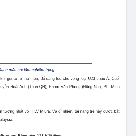
ạnh mắc sai lầm nghiêm trọng
khi gọi tới 5 thủ môn, để sàng lọc cho vòng loại U23 châu Á. Cuối
guyễn Hoài Anh (Than.QN), Phạm Văn Phong (Đồng Nai), Phí Minh
n tượng nhất với HLV Miura. Và dĩ nhiên, tài năng trẻ này được bắt
alaysia.
iura gọi Eban vào U23 Việt Nam