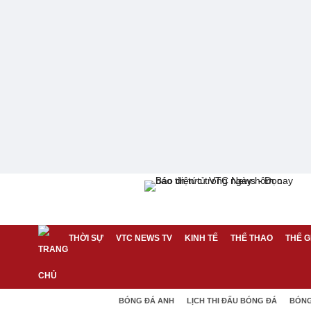
THỜI SỰ
VTC NEWS TV
KINH TẾ
THỂ THAO
THẾ G
BÓNG ĐÁ ANH
LỊCH THI ĐẤU BÓNG ĐÁ
BÓNG