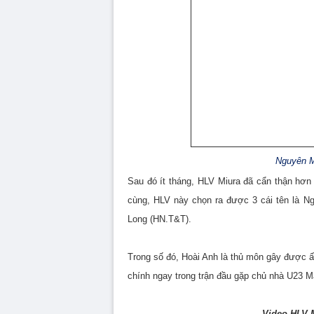
Nguyên M
Sau đó ít tháng, HLV Miura đã cẩn thận hơn 
cùng, HLV này chọn ra được 3 cái tên là N
Long (HN.T&T).
Trong số đó, Hoài Anh là thủ môn gây được ấ
chính ngay trong trận đầu gặp chủ nhà U23 M
Video HLV M