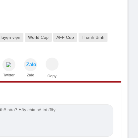
luyện viện
World Cup
AFF Cup
Thanh Bình
Zalo
Twitter
Zalo
Copy