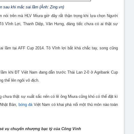
n sau khi mắc sai lầm (Ảnh: Zing.vn)
 nói trên mà HLV Miura giờ đây rất thận trọng khi lựa chọn Người
Tô Vĩnh Lợi, Thanh Diệp, Văn Hưng, đáng tiếc chưa có ai thật sự
i lầm tại AFF Cup 2014. Tô Vĩnh lợi bắt khá chắc tay, song cũng
 lầm khi ĐT Việt Nam đang dẫn trước Thái Lan 2-0 ở Agribank Cup
g thể lên ngôi vô địch.
g chưa thật sự xuất sắc nên có lẽ ông Miura cũng khó có thể đặt kì
V Nhật Bản,
bóng đá
Việt Nam có khai phá nổi một thủ môn nào toàn
a sẻ vụ chuyển nhượng bạc tỷ của Công Vinh