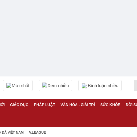
Mới nhất
Xem nhiều
Bình luận nhiều
IỚI
GIÁO DỤC
PHÁP LUẬT
VĂN HÓA - GIẢI TRÍ
SỨC KHỎE
ĐỜI S
 ĐÁ VIỆT NAM
V.LEAGUE