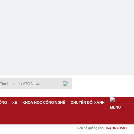
ỐNG
XE
KHOA HỌC CÔNG NGHỆ
CHUYỂN ĐỔI XANH
Liên hệ quảng cáo:
024 36321588