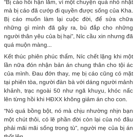
“Bị cáo hối hận lắm, vì một chuyện quá nhỏ nhặt
mà bị cáo đã cướp đi quyền được sống của Kha.
Bị cáo muốn làm lại cuộc đời, để sửa chữa
những gì mình đã gây ra, bù đắp cho những
người thân yêu của bị hại”, Níc cầu xin nhưng đã
quá muộn màng...
Kết thúc phiên phúc thẩm, Níc chết lặng khi một
lần nữa đón nhận bản án chung thân cho tội ác
của mình. Đau đớn thay, mẹ bị cáo cũng có mặt
tại phiên tòa, người đàn bà với dáng người mảnh
khảnh, trạc ngoài 50 như ngã khuỵu, khóc nấc
lên từng hồi khi HĐXX không giảm án cho con.
“Nó quá bồng bột, nó mà chịu nhường nhịn bạn
một chút thôi, có lẽ phần đời còn lại của nó đâu
phải mãi mãi sống trong tù”, người mẹ của bị án
thốt lên.