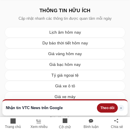
THÔNG TIN HỮU ÍCH
Cập nhật nhanh các thông tin được quan tâm mỗi ngày
Lịch âm hôm nay
Dự báo thời tiết hôm nay
Giá vàng hôm nay
Giá bạc hôm nay
Tỷ giá ngoại tệ
Giá xe ô tô
Giá xe máy
Giá xăng dầu hôm nay
Nhận tin VTC News trên Google
×
Theo dõi
Giá tiêu hôm nay
Trang chủ
Xem nhiều
Bình luận
Chia sẻ
Cỡ chữ
Giá cà phê hôm nay