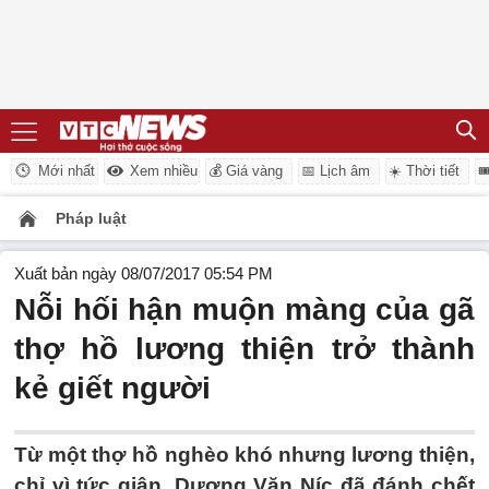
Mới nhất
Xem nhiều
💰 Giá vàng
📅 Lịch âm
☀️ Thời tiết

Pháp luật
Xuất bản ngày 08/07/2017 05:54 PM
Nỗi hối hận muộn màng của gã
thợ hồ lương thiện trở thành
kẻ giết người
Từ một thợ hồ nghèo khó nhưng lương thiện,
chỉ vì tức giận, Dương Văn Níc đã đánh chết