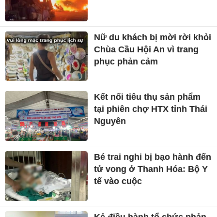
Nữ du khách bị mời rời khỏi
Chùa Cầu Hội An vì trang
phục phản cảm
Kết nối tiêu thụ sản phẩm
tại phiên chợ HTX tỉnh Thái
Nguyên
Bé trai nghi bị bạo hành đến
tử vong ở Thanh Hóa: Bộ Y
tế vào cuộc
Kẻ điều hành tổ chức phản