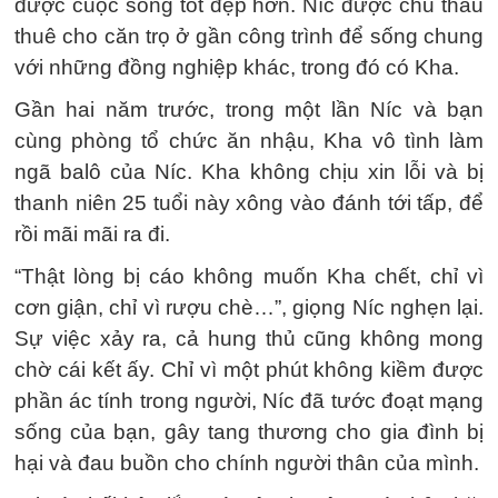
được cuộc sống tốt đẹp hơn. Níc được chủ thầu
thuê cho căn trọ ở gần công trình để sống chung
với những đồng nghiệp khác, trong đó có Kha.
Gần hai năm trước, trong một lần Níc và bạn
cùng phòng tổ chức ăn nhậu, Kha vô tình làm
ngã balô của Níc. Kha không chịu xin lỗi và bị
thanh niên 25 tuổi này xông vào đánh tới tấp, để
rồi mãi mãi ra đi.
“Thật lòng bị cáo không muốn Kha chết, chỉ vì
cơn giận, chỉ vì rượu chè…”, giọng Níc nghẹn lại.
Sự việc xảy ra, cả hung thủ cũng không mong
chờ cái kết ấy. Chỉ vì một phút không kiềm được
phần ác tính trong người, Níc đã tước đoạt mạng
sống của bạn, gây tang thương cho gia đình bị
hại và đau buồn cho chính người thân của mình.