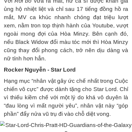
Với
Rời bỏ
vừa ra mắt, nữ ca sĩ được khán giả
ủng hộ nhiệt liệt và chỉ sau 17 tiếng đồng hồ ra
mắt, MV ca khúc nhanh chóng đạt triệu lượt
xem, nằm tron top thịnh hành của Youtube, vượt
ngoài mong đợi của Hòa Minzy. Bên cạnh đó,
nếu Black Widow đổi màu tóc mới thì Hòa Minzy
cũng thay đổi phong cách, trở nên dịu dàng và
nữ tính hơn hẳn.
Rocker Nguyễn - Star Lord
Hạng mục “nhân vật gây ức chế nhất trong Cuộc
chiến vô cực” được dành tặng cho Star Lord. Chỉ
vì thiếu kiềm chế với một lý do khá vô duyên là
“đau lòng vì mất người yêu”, nhân vật này “góp
phần” đẩy nửa vũ trụ đi vào chỗ diệt vong.