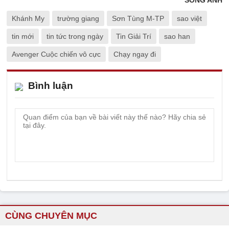
Khánh My
trường giang
Sơn Tùng M-TP
sao việt
tin mới
tin tức trong ngày
Tin Giải Trí
sao han
Avenger Cuộc chiến vô cực
Chạy ngay đi
Bình luận
CÙNG CHUYÊN MỤC