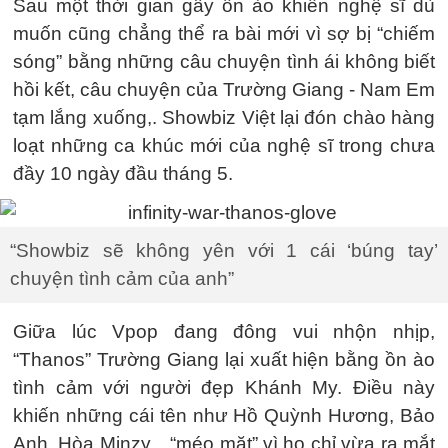
Sau một thời gian gây ồn ào khiến nghệ sĩ dù
muốn cũng chẳng thể ra bài mới vì sợ bị “chiếm
sóng” bằng những câu chuyện tình ái không biết
hồi kết, câu chuyện của Trường Giang - Nam Em
tạm lắng xuống,. Showbiz Việt lại đón chào hàng
loạt những ca khúc mới của nghệ sĩ trong chưa
đầy 10 ngày đầu tháng 5.
“Showbiz sẽ không yên với 1 cái ‘búng tay’
chuyện tình cảm của anh”
Giữa lúc Vpop đang đông vui nhộn nhịp,
“Thanos” Trường Giang lại xuất hiện bằng ồn ào
tình cảm với người đẹp Khánh My. Điều này
khiến những cái tên như Hồ Quỳnh Hương, Bảo
Anh, Hòa Minzy... “méo mặt” vì họ chỉ vừa ra mắt