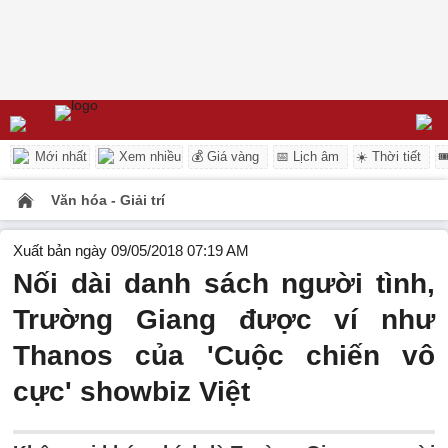
Mới nhất
Xem nhiều
💰 Giá vàng
📅 Lịch âm
☀️ Thời tiết

Văn hóa - Giải trí
Xuất bản ngày 09/05/2018 07:19 AM
Nối dài danh sách người tình,
Trường Giang được ví như
Thanos của 'Cuộc chiến vô
cực' showbiz Việt