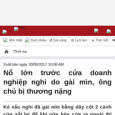
Mới nhất
Xem nhiều
💰 Giá vàng
📅 Lịch âm
☀️ Thời tiết

Thời sự
Xuất bản ngày 30/06/2017 10:06 AM
Nổ lớn trước cửa doanh
nghiệp nghi do gài mìn, ông
chủ bị thương nặng
Kẻ xấu nghi đã gài mìn bằng dây cột 2 cánh
cửa sắt lại để khi vừa kéo cửa ra ngoài thì