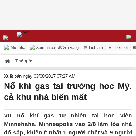
Mới nhất
Xem nhiều
💰 Giá vàng
📅 Lịch âm
☀️ Thời tiết

Thế giới
Xuất bản ngày 03/08/2017 07:27 AM
Nổ khí gas tại trường học Mỹ,
cả khu nhà biến mất
Vụ nổ khí gas tự nhiên tại học viện
Minnehaha, Minneapolis vào 2/8 làm tòa nhà
đổ sập, khiến ít nhất 1 người chết và 9 người