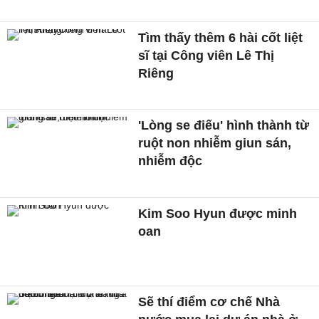
Tìm thấy thêm 6 hài cốt liệt
sĩ tại Công viên Lê Thị
Riêng
'Lòng se điếu' hình thành từ
ruột non nhiễm giun sán,
nhiễm độc
Kim Soo Hyun được minh
oan
Sẽ thí điểm cơ chế Nhà