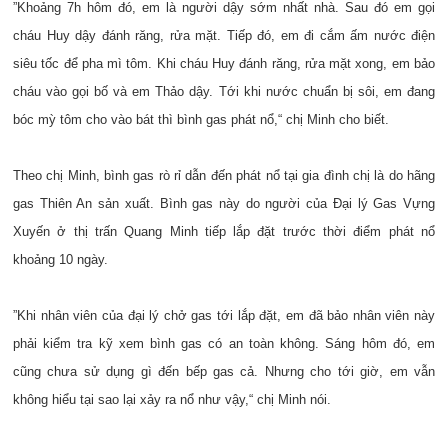
”Khoảng 7h hôm đó, em là người dậy sớm nhất nhà. Sau đó em gọi
cháu Huy dậy đánh răng, rửa mặt. Tiếp đó, em đi cắm ấm nước điện
siêu tốc để pha mì tôm. Khi cháu Huy đánh răng, rửa mặt xong, em bảo
cháu vào gọi bố và em Thảo dậy. Tới khi nước chuẩn bị sôi, em đang
bóc mỳ tôm cho vào bát thì bình gas phát nổ,“ chị Minh cho biết.
Theo chị Minh, bình gas rò rỉ dẫn đến phát nổ tại gia đình chị là do hãng
gas Thiên An sản xuất. Bình gas này do người của Đại lý Gas Vựng
Xuyến ở thị trấn Quang Minh tiếp lắp đặt trước thời điểm phát nổ
khoảng 10 ngày.
”Khi nhân viên của đại lý chở gas tới lắp đặt, em đã bảo nhân viên này
phải kiểm tra kỹ xem bình gas có an toàn không. Sáng hôm đó, em
cũng chưa sử dụng gì đến bếp gas cả. Nhưng cho tới giờ, em vẫn
không hiểu tại sao lại xảy ra nổ như vậy,“ chị Minh nói.