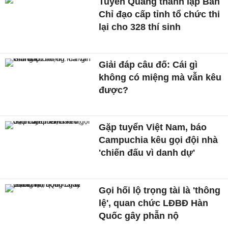
Tuyên Quang thành lập Ban
Chỉ đạo cấp tỉnh tổ chức thi
lại cho 328 thí sinh
Giải đáp câu đố: Cái gì
không có miệng mà vẫn kêu
được?
Gặp tuyển Việt Nam, báo
Campuchia kêu gọi đội nhà
'chiến đấu vì danh dự'
Gọi hối lộ trọng tài là 'thông
lệ', quan chức LĐBĐ Hàn
Quốc gây phẫn nộ