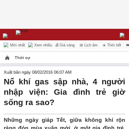
Mới nhất
Xem nhiều
💰 Giá vàng
📅 Lịch âm
☀️ Thời tiết

Thời sự
Xuất bản ngày 08/02/2016 06:07 AM
Nổ khí gas sập nhà, 4 người
nhập viện: Gia đình trẻ giờ
sống ra sao?
Những ngày giáp Tết, giữa không khí rộn
ràng đón mùa xuân mới, ở một gia đình trẻ,