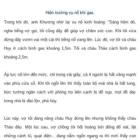
Hiện trường vụ nổ khí gas.
Trong khi đó, anh Khương nhớ lại vụ nổ kinh hoàng: ”Sáng hôm đó,
nghe tiếng vợ gọi, tôi cũng dậy để giúp vợ chăm sóc con. Khi tôi vừa
đứng dậy vươn vai một cái thì tiếng nổ vang lên. Lúc đó, vợ tôi và cháu
Huy ở cách bình gas khoảng 1,5m. Tôi và cháu Thảo cách bình gas
khoảng 2,5m.
Áp lực nổ lớn đến mức, chỉ trong vài giây, cả 4 người bị hất văng mạnh
vào phía cửa sổ. Khi tôi ngồi lên thì thấy toàn bộ mái nhà bị hất tung,
bức tường ngăn cách với phòng trọ bên cạnh bị đổ sụp, mọi đồ đạc
trong nhà bị đảo lộn, phá hủy.
Lúc này, vợ tôi đang nâng cháu Huy đứng lên nhưng không thấy cháu
Thảo đâu. Một lúc sau, vợ chồng tôi hốt hoảng bới đống đổ nát, lật
những cánh tủ, quạt điện... đang nằm ngổn ngang ra thì mới thấy con