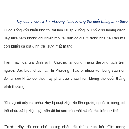
Tay của cháu Tạ Thị Phương Thảo không thể duỗi thẳng bình thườ
Cuộc sống vốn khốn khó thì tai họa lại ập xuống. Vụ nổ kinh hoàng cách
đây nửa năm không chỉ khiến mọi tài sản có giá trị trong nhà tiêu tan mà
con khiến cả gia đình trẻ suýt mất mạng.
Hiện nay, cả gia đình anh Khương ai cũng mang thương tích trên
người. Đặc biệt, cháu Tạ Thị Phương Thảo bị nhiều vết bỏng sâu nên
để lại sẹo khắp cơ thể. Tay phải của cháu hiện khổng thể duỗi thẳng
bình thường.
“Khi vụ nổ xảy ra, cháu Huy bị quạt điện đè lên người, ngoài bị bỏng, có
thể cháu đã bị điện giật nên để lại sẹo trên mặt và rải rác trên cơ thể.
”Trước đây, dù còn nhỏ nhưng cháu rất thích múa hát. Giờ mang