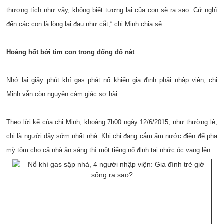
thương tích như vậy, không biết tương lại của con sẽ ra sao. Cứ nghĩ
đến các con là lòng lại đau như cắt,“ chị Minh chia sẻ.
Hoảng hốt bới tìm con trong đống đổ nát
Nhớ lại giây phút khí gas phát nổ khiến gia đình phải nhập viện, chị
Minh vẫn còn nguyên cảm giác sợ hãi.
Theo lời kể của chị Minh, khoảng 7h00 ngày 12/6/2015, như thường lệ,
chị là người dậy sớm nhất nhà. Khi chị đang cắm ấm nước điện để pha
mỳ tôm cho cả nhà ăn sáng thì một tiếng nổ đinh tai nhức óc vang lên.