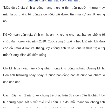
Gia đình nạn nhân sau cơn hoạn nạn.
“Mặc dù cả gia đình ai cũng mang thương tích trên người, nhưng may
mắn là vợ chồng tôi cùng 2 con đều giữ được tính mạng,” anh Khương
nói.
Kể về hoàn cảnh gia đình mình, anh Khương cho hay, hai vợ chồng tổ
chức đám cưới vào năm 2010. Cuộc sống ở quê nghèo khó nên khi đứa
con đầu mới được vài tháng, vợ chồng anh đã rời quê ra thuê trọ ở thị
trấn Quang Minh để kiếm sống.
Chị Minh xin vào làm công nhân trong khu công nghiệp Quang Minh.
Còn anh Khương ngày ngày đi buôn bán đồng nát để cùng vợ chăm lo
cho các con.
Cách đây hơn 2 năm, vợ chồng trẻ phát hiện đứa con đầu là cháu Huy
bị chứng bệnh sốt huyết thiếu tiểu cầu. Từ đó, mỗi tháng vợ chồng anh