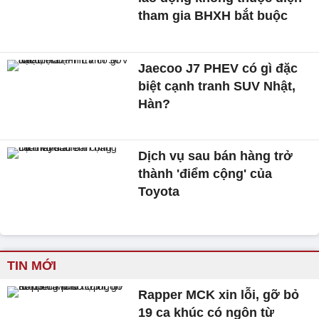
tham gia BHXH bắt buộc
Jaecoo J7 PHEV có gì đặc
biệt cạnh tranh SUV Nhật,
Hàn?
Dịch vụ sau bán hàng trở
thành 'điểm cộng' của
Toyota
TIN MỚI
Rapper MCK xin lỗi, gỡ bỏ
19 ca khúc có ngôn từ