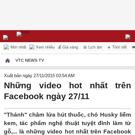
Mới nhất
Xem nhiều
💰 Giá vàng
📅 Lịch âm
☀️ Thời tiết

VTC NEWS TV
Xuất bản ngày 27/11/2015 03:54 AM
Những video hot nhất trên
Facebook ngày 27/11
"Thánh" châm lửa hút thuốc, chó Husky liếm
kem, tác phẩm nghệ thuật tuyệt đỉnh làm từ
gỗ,... là những video hot nhất trên Facebook