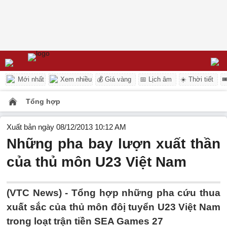
Mới nhất
Xem nhiều
💰 Giá vàng
📅 Lịch âm
☀️ Thời tiết

Tổng hợp
Xuất bản ngày 08/12/2013 10:12 AM
Những pha bay lượn xuất thần
của thủ môn U23 Việt Nam
(VTC News) - Tổng hợp những pha cứu thua
xuất sắc của thủ môn đôị tuyển U23 Việt Nam
trong loạt trận tiền SEA Games 27