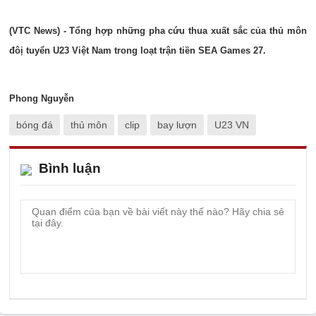
(VTC News) - Tổng hợp những pha cứu thua xuất sắc của thủ môn
đôị tuyển U23 Việt Nam trong loạt trận tiền SEA Games 27.
Phong Nguyễn
bóng đá
thủ môn
clip
bay lượn
U23 VN
Bình luận